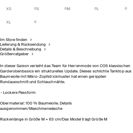
XS
S
M
L
XL
Im Store finden
Lieferung & Rücksendung
Details & Beschreibung
Größenratgeber
In dieser Saison verleiht das Team für Herrenmode von COS klassischen
Garderobenbasics ein strukturelles Update. Dieses schlichte Tanktop aus
Baumwolle mit Mikro-Zopfstrickmuster hat einen gerippten
Rundausschnitt und Schlauchnähte.
Lockere Passform
Obermaterial: 100 % Baumwolle. Details
ausgenommen/Maschinenwäsche
Rückenlänge in Größe M = 63 cm/Das Model trägt Größe M