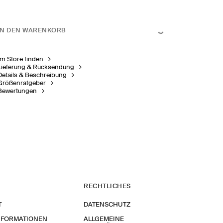
IN DEN WARENKORB
Im Store finden
Lieferung & Rücksendung
Details & Beschreibung
Größenratgeber
Bewertungen
RECHTLICHES
T
DATENSCHUTZ
NFORMATIONEN
ALLGEMEINE