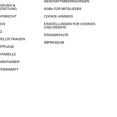
GESCHÄFTSBEDINGUNGEN
NDUNG &
STATTUNG
AGBs FÜR MITGLIEDER
UFSRECHT
COOKIE-HINWEIS
EIN
EINSTELLUNGEN FÜR COOKIES
UND DIENSTE
G
EINGABEHILFE
TELLTE FRAGEN
IMPRESSUM
TPFLEGE
NTABELLE
NRATGEBER
TENRABATT