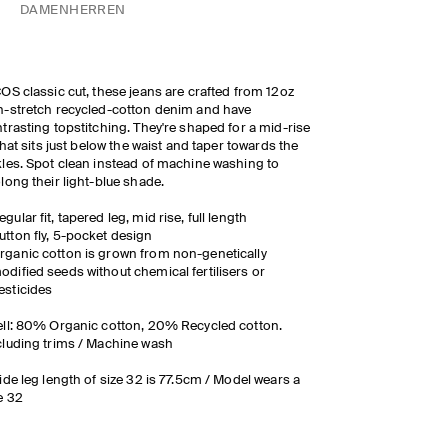
DAMEN
HERREN
OS classic cut, these jeans are crafted from 12oz
-stretch recycled-cotton denim and have
trasting topstitching. They're shaped for a mid-rise
 that sits just below the waist and taper towards the
les.
Spot clean instead of machine washing to
long their light-blue shade.
egular fit, tapered leg, mid rise, full length
utton fly, 5-pocket design
rganic cotton is grown from non-genetically
odified seeds without chemical fertilisers or
esticides
ll: 80% Organic cotton, 20% Recycled cotton.
luding trims / Machine wash
ide leg length of size 32 is 77.5cm / Model wears a
e 32