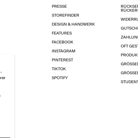
PRESSE
RÜCKSE
RÜCKER
STOREFINDER
WIDERR
DESIGN & HANDWERK
GUTSCH
FEATURES
ZAHLUN
FACEBOOK
OFT GES
INSTAGRAM
PRODUK
PINTEREST
GRÖSSE
TIKTOK
-
GRÖSSE
erer
SPOTIFY
STUDEN
n