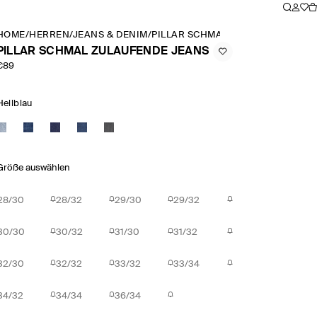
HOME
/
HERREN
/
JEANS & DENIM
/
PILLAR SCHMAL ZULAUFENDE JE
PILLAR SCHMAL ZULAUFENDE JEANS
€89
Hellblau
Größe auswählen
28/30
28/32
29/30
29/32
30/30
30/32
31/30
31/32
32/30
32/32
33/32
33/34
34/32
34/34
36/34