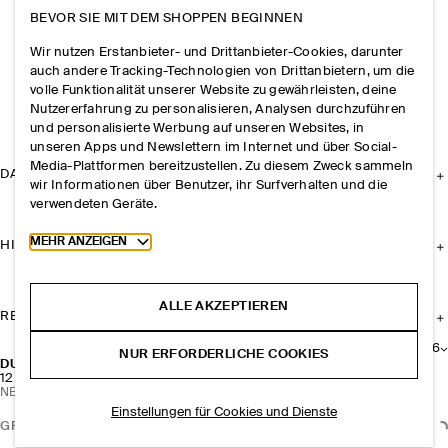
BEVOR SIE MIT DEM SHOPPEN BEGINNEN
Wir nutzen Erstanbieter- und Drittanbieter-Cookies, darunter
auch andere Tracking-Technologien von Drittanbietern, um die
volle Funktionalität unserer Website zu gewährleisten, deine
Nutzererfahrung zu personalisieren, Analysen durchzuführen
und personalisierte Werbung auf unseren Websites, in
unseren Apps und Newslettern im Internet und über Social-
Media-Plattformen bereitzustellen. Zu diesem Zweck sammeln
DAS UNTERNEHMEN
wir Informationen über Benutzer, ihr Surfverhalten und die
verwendeten Geräte.
Toggle more cookie information
MEHR ANZEIGEN
HILFE
ALLE AKZEPTIEREN
RECHTLICHES
+
6
NUR ERFORDERLICHE COOKIES
DÜNNE GERIPPTE SOCKEN
12 CHF
NEU
Einstellungen für Cookies und Dienste
GRÖSSE AUSWÄHLEN