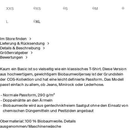
XXS
XS
S
M
L
XL
Im Store finden
Lieferung & Rücksendung
Details & Beschreibung
Größenratgeber
Bewertungen
Kaum ein Basic ist so vielseitig wie ein klassisches T-Shirt. Diese Version
aus hochwertigem, gewichtigem Biobaumwolljersey ist der Grundstein
der COS-Kollektion und hat eine leicht definierte Passform. Das Modell
passt einfach zu allem, ob Jeans, Minirock oder Lederhose.
Normale Passform, 290 g/m²
Doppelnähte an den Ärmeln
Biobaumwolle wird aus gentechnikfreiem Saatgut ohne den Einsatz von
chemischen Düngemitteln und Pestiziden angebaut
Obermaterial: 100 % Biobaumwolle. Details
ausgenommen/Maschinenwäsche