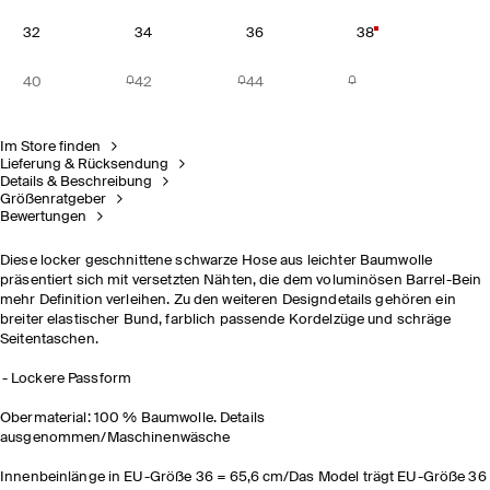
32
34
36
38
40
42
44
Im Store finden
Lieferung & Rücksendung
Details & Beschreibung
Größenratgeber
Bewertungen
Diese locker geschnittene schwarze Hose aus leichter Baumwolle
präsentiert sich mit versetzten Nähten, die dem voluminösen Barrel-Bein
mehr Definition verleihen. Zu den weiteren Designdetails gehören ein
breiter elastischer Bund, farblich passende Kordelzüge und schräge
Seitentaschen.
Lockere Passform
Obermaterial: 100 % Baumwolle. Details
ausgenommen/Maschinenwäsche
Innenbeinlänge in EU-Größe 36 = 65,6 cm/Das Model trägt EU-Größe 36