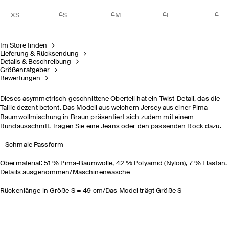
XS
S
M
L
Im Store finden
Lieferung & Rücksendung
Details & Beschreibung
Größenratgeber
Bewertungen
Dieses asymmetrisch geschnittene Oberteil hat ein Twist-Detail, das die
Taille dezent betont. Das Modell aus weichem Jersey aus einer Pima-
Baumwollmischung in Braun präsentiert sich zudem mit einem
Rundausschnitt. Tragen Sie eine Jeans oder den
passenden Rock
dazu.
Schmale Passform
Obermaterial: 51 % Pima-Baumwolle, 42 % Polyamid (Nylon), 7 % Elastan.
Details ausgenommen/Maschinenwäsche
Rückenlänge in Größe S = 49 cm/Das Model trägt Größe S