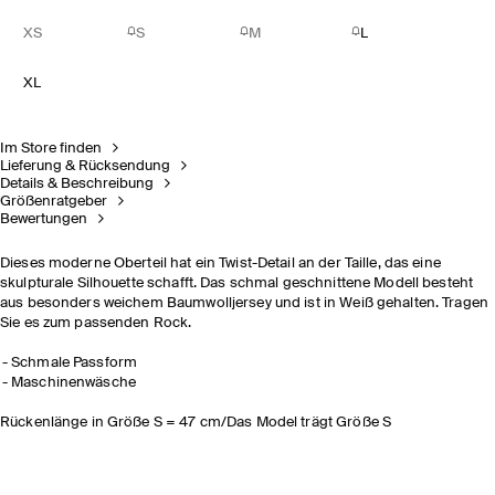
XS
S
M
L
XL
Im Store finden
Lieferung & Rücksendung
Details & Beschreibung
Größenratgeber
Bewertungen
Dieses moderne Oberteil hat ein Twist-Detail an der Taille, das eine
skulpturale Silhouette schafft. Das schmal geschnittene Modell besteht
aus besonders weichem Baumwolljersey und ist in Weiß gehalten. Tragen
Sie es
zum passenden Rock.
Schmale Passform
Maschinenwäsche
Rückenlänge in Größe S = 47 cm/Das Model trägt Größe S