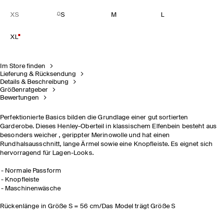
XS
S
M
L
XL
Im Store finden
Lieferung & Rücksendung
Details & Beschreibung
Größenratgeber
Bewertungen
Perfektionierte Basics bilden die Grundlage einer gut sortierten
Garderobe. Dieses Henley-Oberteil in klassischem Elfenbein besteht aus
besonders weicher , gerippter Merinowolle und hat einen
Rundhalsausschnitt, lange Ärmel sowie eine Knopfleiste. Es eignet sich
hervorragend für Lagen-Looks.
Normale Passform
Knopfleiste
Maschinenwäsche
Rückenlänge in Größe S = 56 cm/Das Model trägt Größe S