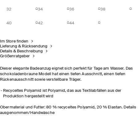
32
34
36
38
40
42
44
Im Store finden
Lieferung & Rücksendung
Details & Beschreibung
Größenratgeber
Dieser elegante Badeanzug eignet sich perfekt für Tage am Wasser. Das
schokoladenbraune Modell hat einen tiefen Ausschnitt, einen tiefen
Rückenausschnitt sowie verstellbare Träger.
Recyceltes Polyamid ist Polyamid, das aus Textilabfällen aus der
Produktion hergestellt wird
Obermaterial und Futter: 80 % recyceltes Polyamid, 20 % Elastan. Details
ausgenommen/Handwäsche