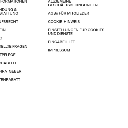
NFORMATIONEN
ALLGEMEINE
GESCHÄFTSBEDINGUNGEN
NDUNG &
STATTUNG
AGBs FÜR MITGLIEDER
UFSRECHT
COOKIE-HINWEIS
EIN
EINSTELLUNGEN FÜR COOKIES
UND DIENSTE
G
EINGABEHILFE
TELLTE FRAGEN
IMPRESSUM
TPFLEGE
NTABELLE
NRATGEBER
TENRABATT