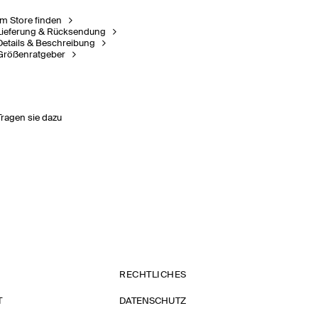
Im Store finden
Lieferung & Rücksendung
Details & Beschreibung
Größenratgeber
Tragen sie dazu
RECHTLICHES
T
DATENSCHUTZ