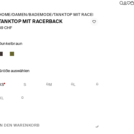
HOME
/
DAMEN
/
BADEMODE
/
TANKTOP MIT RACERBACK
TANKTOP MIT RACERBACK
69 CHF
Dunkelbraun
Größe auswählen
XS
S
M
L
XL
IN DEN WARENKORB