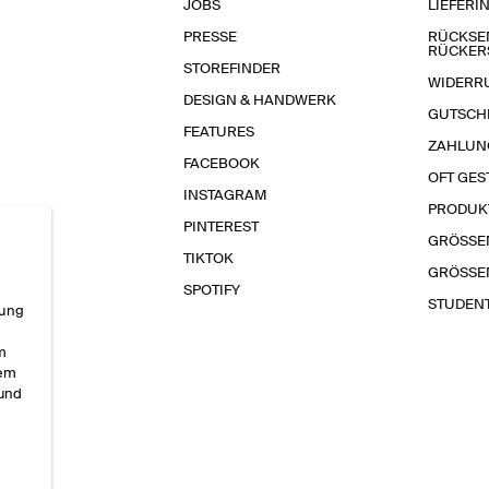
JOBS
LIEFERI
PRESSE
RÜCKSE
RÜCKER
STOREFINDER
WIDERR
DESIGN & HANDWERK
GUTSCH
FEATURES
ZAHLUN
FACEBOOK
OFT GES
INSTAGRAM
PRODUK
PINTEREST
GRÖSSE
TIKTOK
GRÖSSE
SPOTIFY
STUDEN
rung
im
sem
 und