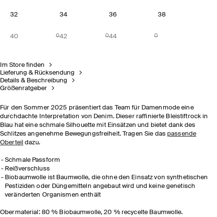
32
34
36
38
40
42
44
Im Store finden
Lieferung & Rücksendung
Details & Beschreibung
Größenratgeber
Für den Sommer 2025 präsentiert das Team für Damenmode eine
durchdachte Interpretation von Denim. Dieser raffinierte Bleistiftrock in
Blau hat eine schmale Silhouette mit Einsätzen und bietet dank des
Schlitzes angenehme Bewegungsfreiheit. Tragen Sie das
passende
Oberteil
dazu.
Schmale Passform
Reißverschluss
Biobaumwolle ist Baumwolle, die ohne den Einsatz von synthetischen
Pestiziden oder Düngemitteln angebaut wird und keine genetisch
veränderten Organismen enthält
Obermaterial: 80 % Biobaumwolle, 20 % recycelte Baumwolle.