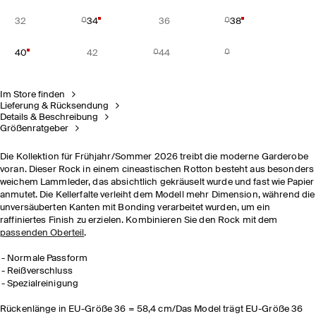
32
34
36
38
40
42
44
Im Store finden
Lieferung & Rücksendung
Details & Beschreibung
Größenratgeber
Die Kollektion für Frühjahr/Sommer 2026 treibt die moderne Garderobe
voran. Dieser Rock in einem cineastischen Rotton besteht aus besonders
weichem Lammleder, das absichtlich gekräuselt wurde und fast wie Papier
anmutet. Die Kellerfalte verleiht dem Modell mehr Dimension, während die
unversäuberten Kanten mit Bonding verarbeitet wurden, um ein
raffiniertes Finish zu erzielen. Kombinieren Sie den Rock mit dem
passenden Oberteil
.
Normale Passform
Reißverschluss
Spezialreinigung
Rückenlänge in EU-Größe 36 = 58,4 cm/Das Model trägt EU-Größe 36