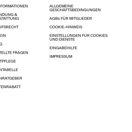
NFORMATIONEN
ALLGEMEINE
GESCHÄFTSBEDINGUNGEN
NDUNG &
STATTUNG
AGBs FÜR MITGLIEDER
UFSRECHT
COOKIE-HINWEIS
EIN
EINSTELLUNGEN FÜR COOKIES
UND DIENSTE
G
EINGABEHILFE
TELLTE FRAGEN
IMPRESSUM
TPFLEGE
NTABELLE
NRATGEBER
TENRABATT