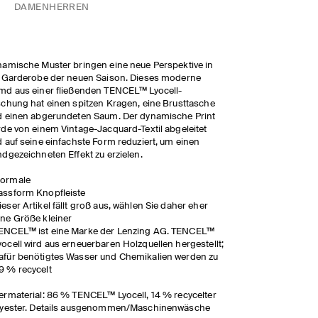
DAMEN
HERREN
amische Muster bringen eine neue Perspektive in
 Garderobe der neuen Saison. Dieses moderne
d aus einer fließenden TENCEL™ Lyocell-
chung hat einen spitzen Kragen, eine Brusttasche
 einen abgerundeten Saum. Der dynamische Print
de von einem Vintage-Jacquard-Textil abgeleitet
 auf seine einfachste Form reduziert, um einen
dgezeichneten Effekt zu erzielen.
ormale
assform Knopfleiste
ieser Artikel fällt groß aus, wählen Sie daher eher
ine Größe kleiner
ENCEL™ ist eine Marke der Lenzing AG. TENCEL™
yocell wird aus erneuerbaren Holzquellen hergestellt;
afür benötigtes Wasser und Chemikalien werden zu
9 % recycelt
rmaterial: 86 % TENCEL™ Lyocell, 14 % recycelter
lyester. Details ausgenommen/Maschinenwäsche