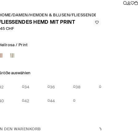
HOME
/
DAMEN
/
HEMDEN & BLUSEN
/
FLIESSENDES HEMD MIT PRINT
FLIESSENDES HEMD MIT PRINT
145 CHF
Hellrosa / Print
Größe auswählen
32
34
36
38
40
42
44
IN DEN WARENKORB