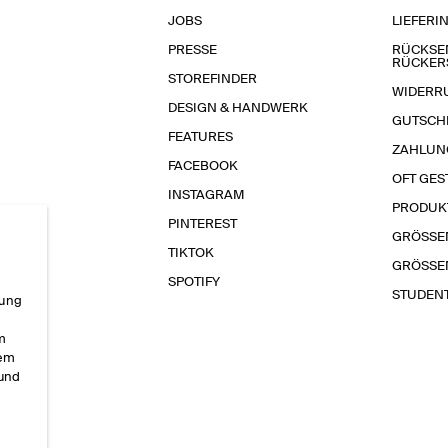
JOBS
LIEFERI
PRESSE
RÜCKSE
RÜCKER
STOREFINDER
WIDERR
DESIGN & HANDWERK
GUTSCH
FEATURES
ZAHLUN
FACEBOOK
OFT GES
INSTAGRAM
PRODUK
PINTEREST
GRÖSSE
TIKTOK
GRÖSSE
SPOTIFY
STUDEN
rung
im
sem
 und