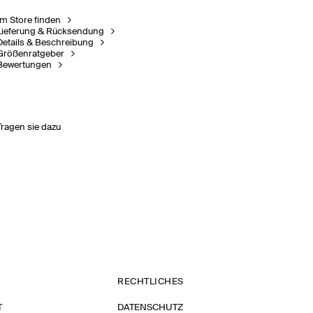
Im Store finden
Lieferung & Rücksendung
Details & Beschreibung
Größenratgeber
Bewertungen
Tragen sie dazu
RECHTLICHES
T
DATENSCHUTZ