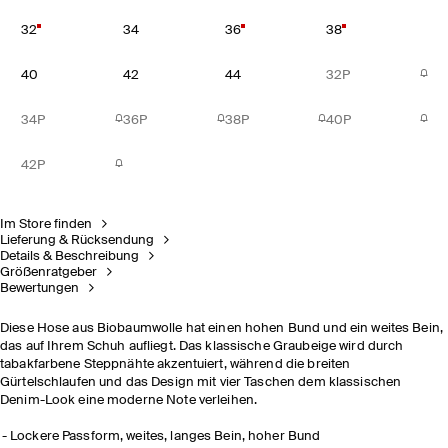
32
34
36
38
40
42
44
32P
34P
36P
38P
40P
42P
Im Store finden
Lieferung & Rücksendung
Details & Beschreibung
Größenratgeber
Bewertungen
Diese Hose aus Biobaumwolle hat einen hohen Bund und ein weites Bein,
das auf Ihrem Schuh aufliegt. Das klassische Graubeige wird durch
tabakfarbene Steppnähte akzentuiert, während die breiten
Gürtelschlaufen und das Design mit vier Taschen dem klassischen
Denim-Look eine moderne Note verleihen.
Lockere Passform, weites, langes Bein, hoher Bund