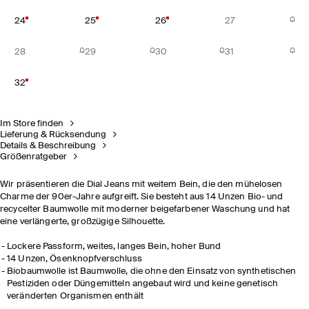
24
25
26
27
28
29
30
31
32
Im Store finden
Lieferung & Rücksendung
Details & Beschreibung
Größenratgeber
Wir präsentieren die Dial Jeans mit weitem Bein, die den mühelosen
Charme der 90er-Jahre aufgreift. Sie besteht aus 14 Unzen Bio- und
recycelter Baumwolle mit moderner beigefarbener Waschung und hat
eine verlängerte, großzügige Silhouette.
Lockere Passform, weites, langes Bein, hoher Bund
14 Unzen, Ösenknopfverschluss
Biobaumwolle ist Baumwolle, die ohne den Einsatz von synthetischen
Pestiziden oder Düngemitteln angebaut wird und keine genetisch
veränderten Organismen enthält