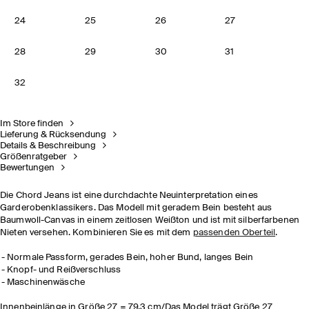
24
25
26
27
28
29
30
31
32
Im Store finden
Lieferung & Rücksendung
Details & Beschreibung
Größenratgeber
Bewertungen
Die Chord Jeans ist eine durchdachte Neuinterpretation eines
Garderobenklassikers. Das Modell mit geradem Bein besteht aus
Baumwoll-Canvas in einem zeitlosen Weißton und ist mit silberfarbenen
Nieten versehen. Kombinieren Sie es mit dem
passenden Oberteil
.
Normale Passform, gerades Bein, hoher Bund, langes Bein
Knopf- und Reißverschluss
Maschinenwäsche
Innenbeinlänge in Größe 27 = 79,3 cm/Das Model trägt Größe 27