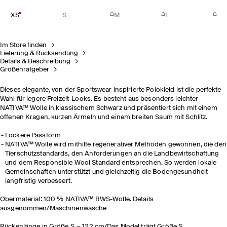
XS
S
M
L
Im Store finden
Lieferung & Rücksendung
Details & Beschreibung
Größenratgeber
Dieses elegante, von der Sportswear inspirierte Polokleid ist die perfekte
Wahl für legere Freizeit-Looks. Es besteht aus besonders leichter
NATIVA™ Wolle in klassischem Schwarz und präsentiert sich mit einem
offenen Kragen, kurzen Ärmeln und einem breiten Saum mit Schlitz.
Lockere Passform
NATIVA™ Wolle wird mithilfe regenerativer Methoden gewonnen, die den
Tierschutzstandards, den Anforderungen an die Landbewirtschaftung
und dem Responsible Wool Standard entsprechen. So werden lokale
Gemeinschaften unterstützt und gleichzeitig die Bodengesundheit
langfristig verbessert.
Obermaterial: 100 % NATIVA™ RWS-Wolle. Details
ausgenommen/Maschinenwäsche
Rückenlänge in Größe S = 122 cm/Das Model trägt Größe S