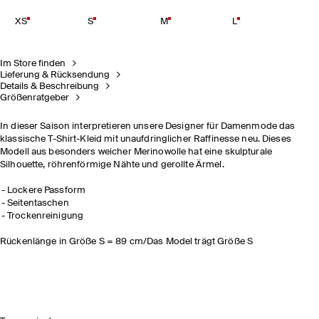
XS
S
M
L
Im Store finden
Lieferung & Rücksendung
Details & Beschreibung
Größenratgeber
In dieser Saison interpretieren unsere Designer für Damenmode das
klassische T-Shirt-Kleid mit unaufdringlicher Raffinesse neu. Dieses
Modell aus besonders weicher Merinowolle hat eine skulpturale
Silhouette, röhrenförmige Nähte und gerollte Ärmel.
Lockere Passform
Seitentaschen
Trockenreinigung
Rückenlänge in Größe S = 89 cm/Das Model trägt Größe S