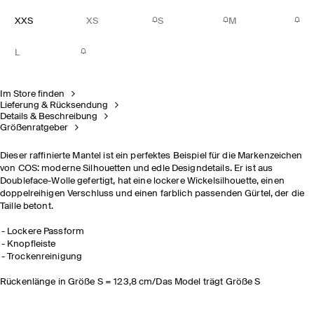
XXS
XS
S
M
L
Im Store finden
Lieferung & Rücksendung
Details & Beschreibung
Größenratgeber
Dieser raffinierte Mantel ist ein perfektes Beispiel für die Markenzeichen
von COS: moderne Silhouetten und edle Designdetails. Er ist aus
Doubleface-Wolle gefertigt, hat eine lockere Wickelsilhouette, einen
doppelreihigen Verschluss und einen farblich passenden Gürtel, der die
Taille betont.
Lockere Passform
Knopfleiste
Trockenreinigung
Rückenlänge in Größe S = 123,8 cm/Das Model trägt Größe S