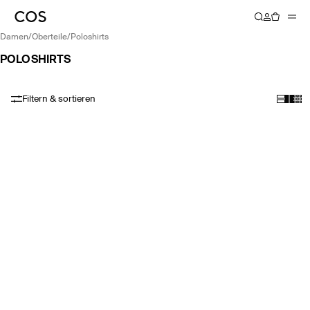
damen
/
oberteile
/
poloshirts
POLOSHIRTS
Filtern & sortieren