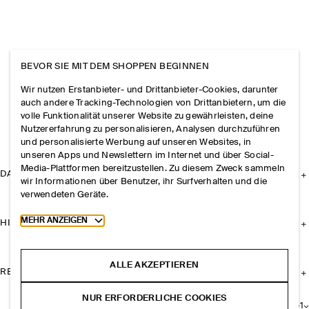
BEVOR SIE MIT DEM SHOPPEN BEGINNEN
Wir nutzen Erstanbieter- und Drittanbieter-Cookies, darunter
auch andere Tracking-Technologien von Drittanbietern, um die
volle Funktionalität unserer Website zu gewährleisten, deine
Nutzererfahrung zu personalisieren, Analysen durchzuführen
und personalisierte Werbung auf unseren Websites, in
unseren Apps und Newslettern im Internet und über Social-
Media-Plattformen bereitzustellen. Zu diesem Zweck sammeln
DAS UNTERNEHMEN
wir Informationen über Benutzer, ihr Surfverhalten und die
verwendeten Geräte.
Toggle more cookie information
MEHR ANZEIGEN
HILFE
ALLE AKZEPTIEREN
RECHTLICHES
NUR ERFORDERLICHE COOKIES
+
1