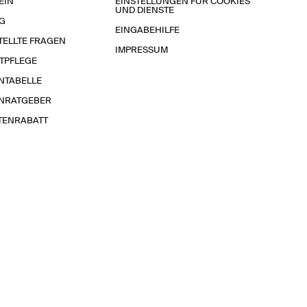
EIN
EINSTELLUNGEN FÜR COOKIES
UND DIENSTE
G
EINGABEHILFE
TELLTE FRAGEN
IMPRESSUM
TPFLEGE
NTABELLE
NRATGEBER
TENRABATT