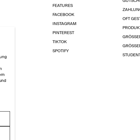
GUTSCH
FEATURES
ZAHLUN
FACEBOOK
OFT GES
INSTAGRAM
PRODUK
PINTEREST
GRÖSSE
TIKTOK
GRÖSSE
SPOTIFY
STUDEN
rung
im
sem
 und