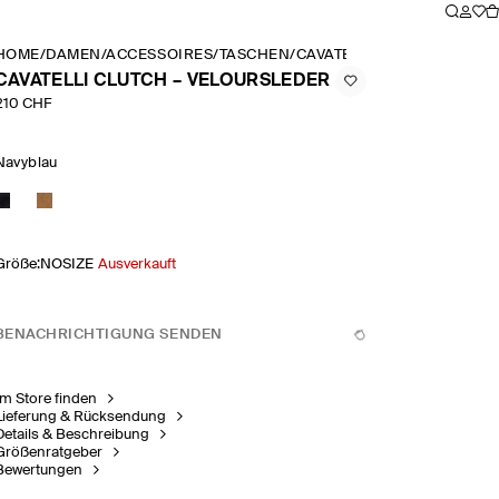
HOME
/
DAMEN
/
ACCESSOIRES
/
TASCHEN
/
CAVATELLI CLUTCH – VEL
CAVATELLI CLUTCH – VELOURSLEDER
210 CHF
Navyblau
Größe
:
NOSIZE
Ausverkauft
BENACHRICHTIGUNG SENDEN
Im Store finden
Lieferung & Rücksendung
Details & Beschreibung
Größenratgeber
Bewertungen