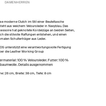
DAMEN
HERREN
se moderne Clutch im Stil einer Beuteltasche
teht aus weichem Veloursleder in Navyblau. Das
essoire hat geknotete Kordelzüge an beiden Seiten,
ch die stilvolle Raffungen entstehen, und einen
malen Schulterträger aus Leder.
OS unterstützt eine verantwortungsvolle Fertigung
ber die Leather Working Group
rmaterial: 100 % Veloursleder. Futter: 100 %
obaumwolle. Details ausgenommen
e: 26 cm, Breite: 38 cm, Tiefe: 8 cm