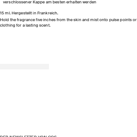
verschlossener Kappe am besten erhalten werden
ZUM
15 ml. Hergestellt in Frankreich.
ARTIKEL
Hold the fragrance five inches from the skin and mist onto pulse points or
clothing for a lasting scent.
JETZT ENTDECKEN
ENTDECKEN SIE DIE KOLLEKTION