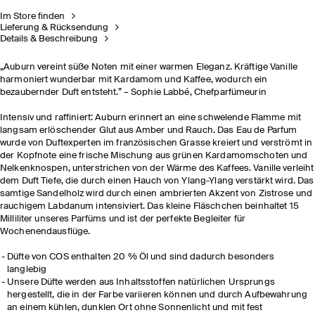
Im Store finden
Lieferung & Rücksendung
Details & Beschreibung
„Auburn vereint süße Noten mit einer warmen Eleganz. Kräftige Vanille
harmoniert wunderbar mit Kardamom und Kaffee, wodurch ein
bezaubernder Duft entsteht.” – Sophie Labbé, Chefparfümeurin
Intensiv und raffiniert: Auburn erinnert an eine schwelende Flamme mit
langsam erlöschender Glut aus Amber und Rauch. Das Eau de Parfum
wurde von Duftexperten im französischen Grasse kreiert und verströmt in
der Kopfnote eine frische Mischung aus grünen Kardamomschoten und
Nelkenknospen, unterstrichen von der Wärme des Kaffees. Vanille verleiht
dem Duft Tiefe, die durch einen Hauch von Ylang-Ylang verstärkt wird. Das
samtige Sandelholz wird durch einen ambrierten Akzent von Zistrose und
rauchigem Labdanum intensiviert. Das kleine Fläschchen beinhaltet 15
Milliliter unseres Parfüms und ist der perfekte Begleiter für
Wochenendausflüge.
Düfte von COS enthalten 20 % Öl und sind dadurch besonders
langlebig​
Unsere Düfte werden aus Inhaltsstoffen natürlichen Ursprungs
hergestellt, die in der Farbe variieren können und durch Aufbewahrung
an einem kühlen, dunklen Ort ohne Sonnenlicht und mit fest