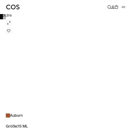
HOLZIG
Auburn
Größe
:
15 ML