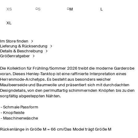
XS
S
M
L
XL
Im Store finden
Lieferung & Rücksendung
Details & Beschreibung
Größenratgeber
Die Kollektion für Frühling/Sommer 2026 treibt die moderne Garderobe
voran. Dieses Henley-Tanktop ist eine raffinierte Interpretation eines
Herrenmode-Archetyps. Es besteht aus besonders weicher
Maulbeerseide und Baumwolle und präsentiert sich mit durchdachten
Designdetails, von den perlmuttartig schimmernden Knöpfen bis zu den
sorgfältig abgesteppten Nähten.
Schmale Passform
Knopfleiste
Maschinenwäsche
Rückenlänge in Größe M = 66 cm/Das Model trägt Größe M