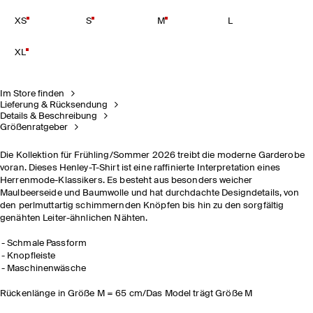
XS
S
M
L
XL
Im Store finden
Lieferung & Rücksendung
Details & Beschreibung
Größenratgeber
Die Kollektion für Frühling/Sommer 2026 treibt die moderne Garderobe
voran. Dieses Henley-T-Shirt ist eine raffinierte Interpretation eines
Herrenmode-Klassikers. Es besteht aus besonders weicher
Maulbeerseide und Baumwolle und hat durchdachte Designdetails, von
den perlmuttartig schimmernden Knöpfen bis hin zu den sorgfältig
genähten Leiter-ähnlichen Nähten.
Schmale Passform
Knopfleiste
Maschinenwäsche
Rückenlänge in Größe M = 65 cm/Das Model trägt Größe M