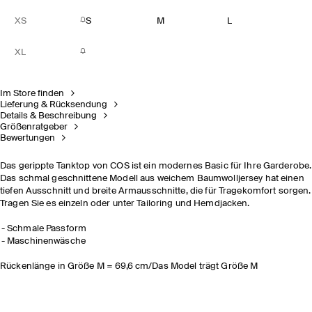
XS
S
M
L
XL
Im Store finden
Lieferung & Rücksendung
Details & Beschreibung
Größenratgeber
Bewertungen
Das gerippte Tanktop von COS ist ein modernes Basic für Ihre Garderobe.
Das schmal geschnittene Modell aus weichem Baumwolljersey hat einen
tiefen Ausschnitt und breite Armausschnitte, die für Tragekomfort sorgen.
Tragen Sie es einzeln oder unter Tailoring und Hemdjacken.
Schmale Passform
Maschinenwäsche
Rückenlänge in Größe M = 69,6 cm/Das Model trägt Größe M