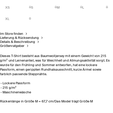
XS
S
M
L
XL
Im Store finden
Lieferung & Rücksendung
Details & Beschreibung
Größenratgeber
Dieses T-Shirt besteht aus Baumwolljersey mit einem Gewicht von 215
g/m² und Leinenanteil, was für Weichheit und Atmungsaktivität sorgt. Es
wurde für den Frühling und Sommer entworfen, hat eine lockere
Passform, einen gerippten Rundhalsausschnitt, kurze Ärmel sowie
farblich passende Steppnähte.
Lockere Passform
215 g/m²
Maschinenwäsche
Rückenlänge in Größe M = 67,7 cm/Das Model trägt Größe M