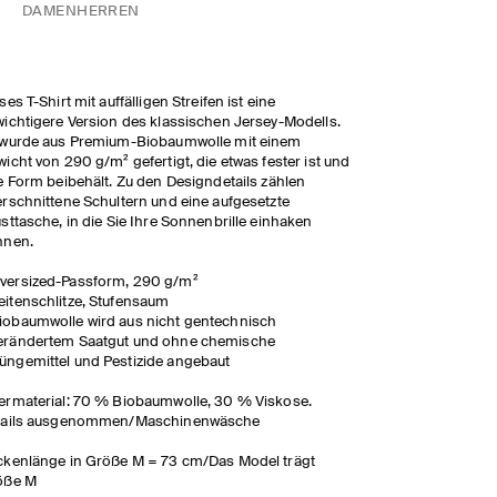
DAMEN
HERREN
ses T-Shirt mit auffälligen Streifen ist eine
ichtigere Version des klassischen Jersey-Modells.
 wurde aus Premium-Biobaumwolle mit einem
icht von 290 g/m² gefertigt, die etwas fester ist und
e Form beibehält. Zu den Designdetails zählen
rschnittene Schultern und eine aufgesetzte
sttasche, in die Sie Ihre Sonnenbrille einhaken
nnen.
versized-Passform, 290 g/m²
eitenschlitze, Stufensaum
iobaumwolle wird aus nicht gentechnisch
erändertem Saatgut und ohne chemische
üngemittel und Pestizide angebaut
rmaterial: 70 % Biobaumwolle, 30 % Viskose.
tails ausgenommen/Maschinenwäsche
kenlänge in Größe M = 73 cm/Das Model trägt
öße M