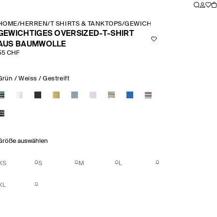
HOME
/
HERREN
/
T SHIRTS & TANKTOPS
/
GEWICHTIGES OVERSIZED T
GEWICHTIGES OVERSIZED-T-SHIRT
AUS BAUMWOLLE
55 CHF
Grün / Weiss / Gestreift
Größe auswählen
XS
S
M
L
XL