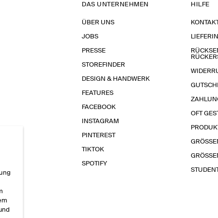
DAS UNTERNEHMEN
HILFE
ÜBER UNS
KONTAK
JOBS
LIEFERI
PRESSE
RÜCKSE
RÜCKER
STOREFINDER
WIDERR
DESIGN & HANDWERK
GUTSCH
FEATURES
ZAHLUN
FACEBOOK
OFT GES
INSTAGRAM
PRODUK
PINTEREST
GRÖSSE
TIKTOK
GRÖSSE
SPOTIFY
STUDEN
rung
im
sem
 und