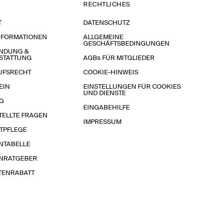
RECHTLICHES
T
DATENSCHUTZ
NFORMATIONEN
ALLGEMEINE
GESCHÄFTSBEDINGUNGEN
NDUNG &
STATTUNG
AGBs FÜR MITGLIEDER
UFSRECHT
COOKIE-HINWEIS
EIN
EINSTELLUNGEN FÜR COOKIES
UND DIENSTE
G
EINGABEHILFE
TELLTE FRAGEN
IMPRESSUM
TPFLEGE
NTABELLE
NRATGEBER
TENRABATT