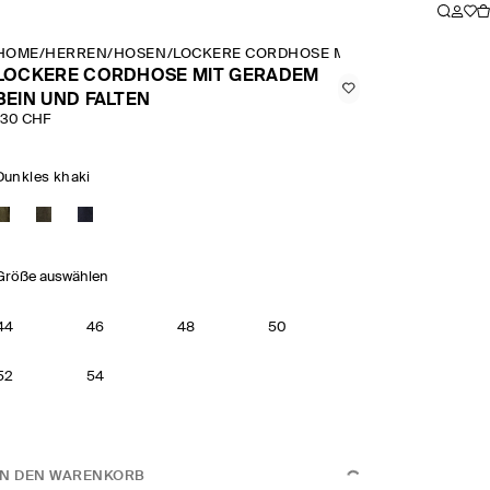
HOME
/
HERREN
/
HOSEN
/
LOCKERE CORDHOSE MIT GERADEM BEIN 
LOCKERE CORDHOSE MIT GERADEM
BEIN UND FALTEN
130 CHF
Dunkles khaki
Größe auswählen
44
46
48
50
52
54
IN DEN WARENKORB