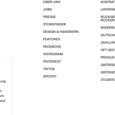
ÜBER UNS
KONTAK
JOBS
LIEFERI
PRESSE
RÜCKSE
RÜCKER
STOREFINDER
WIDERR
DESIGN & HANDWERK
GUTSCH
FEATURES
ZAHLUN
FACEBOOK
OFT GES
INSTAGRAM
PRODUK
PINTEREST
GRÖSSE
TIKTOK
GRÖSSE
SPOTIFY
STUDEN
rung
im
sem
 und