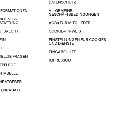
T
DATENSCHUTZ
NFORMATIONEN
ALLGEMEINE
GESCHÄFTSBEDINGUNGEN
NDUNG &
STATTUNG
AGBs FÜR MITGLIEDER
UFSRECHT
COOKIE-HINWEIS
EIN
EINSTELLUNGEN FÜR COOKIES
UND DIENSTE
G
EINGABEHILFE
TELLTE FRAGEN
IMPRESSUM
TPFLEGE
NTABELLE
NRATGEBER
TENRABATT