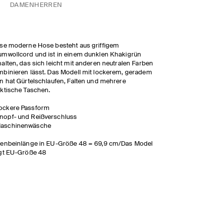
DAMEN
HERREN
se moderne Hose besteht aus griffigem
mwollcord und ist in einem dunklen Khakigrün
alten, das sich leicht mit anderen neutralen Farben
binieren lässt. Das Modell mit lockerem, geradem
n hat Gürtelschlaufen, Falten und mehrere
ktische Taschen.
ockere Passform
nopf- und Reißverschluss
aschinenwäsche
nenbeinlänge in EU-Größe 48 = 69,9 cm/Das Model
gt EU-Größe 48