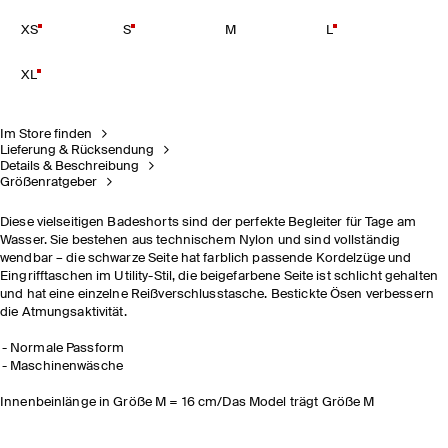
XS
S
M
L
XL
Im Store finden
Lieferung & Rücksendung
Details & Beschreibung
Größenratgeber
Diese vielseitigen Badeshorts sind der perfekte Begleiter für Tage am
Wasser. Sie bestehen aus technischem Nylon und sind vollständig
wendbar – die schwarze Seite hat farblich passende Kordelzüge und
Eingrifftaschen im Utility-Stil, die beigefarbene Seite ist schlicht gehalten
und hat eine einzelne Reißverschlusstasche. Bestickte Ösen verbessern
die Atmungsaktivität.
Normale Passform
Maschinenwäsche
Innenbeinlänge in Größe M = 16 cm/Das Model trägt Größe M