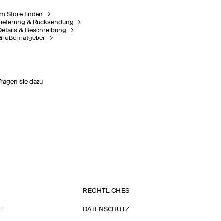
Im Store finden
Lieferung & Rücksendung
Details & Beschreibung
Größenratgeber
Tragen sie dazu
RECHTLICHES
T
DATENSCHUTZ