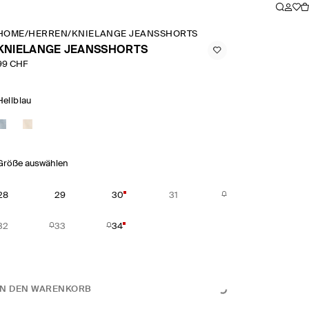
HOME
/
HERREN
/
KNIELANGE JEANSSHORTS
KNIELANGE JEANSSHORTS
99 CHF
Hellblau
Größe auswählen
28
29
30
31
32
33
34
IN DEN WARENKORB