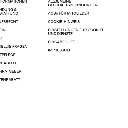
NFORMATIONEN
ALLGEMEINE
GESCHÄFTSBEDINGUNGEN
NDUNG &
STATTUNG
AGBs FÜR MITGLIEDER
UFSRECHT
COOKIE-HINWEIS
EIN
EINSTELLUNGEN FÜR COOKIES
UND DIENSTE
G
EINGABEHILFE
TELLTE FRAGEN
IMPRESSUM
TPFLEGE
NTABELLE
NRATGEBER
TENRABATT