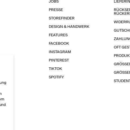
JOBS
LIEFERI
PRESSE
RÜCKSE
RÜCKER
STOREFINDER
WIDERR
DESIGN & HANDWERK
GUTSCH
FEATURES
ZAHLUN
FACEBOOK
OFT GES
INSTAGRAM
PRODUK
PINTEREST
GRÖSSE
TIKTOK
GRÖSSE
SPOTIFY
STUDEN
rung
im
sem
 und