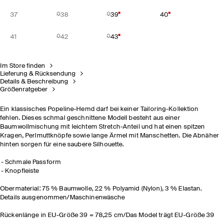
37
38
39
40
41
42
43
Im Store finden
Lieferung & Rücksendung
Details & Beschreibung
Größenratgeber
Ein klassisches Popeline-Hemd darf bei keiner Tailoring-Kollektion
fehlen. Dieses schmal geschnittene Modell besteht aus einer
Baumwollmischung mit leichtem Stretch-Anteil und hat einen spitzen
Kragen, Perlmuttknöpfe sowie lange Ärmel mit Manschetten. Die Abnäher
hinten sorgen für eine saubere Silhouette.
Schmale Passform
Knopfleiste
Obermaterial: 75 % Baumwolle, 22 % Polyamid (Nylon), 3 % Elastan.
Details ausgenommen/Maschinenwäsche
Rückenlänge in EU-Größe 39 = 78,25 cm/Das Model trägt EU-Größe 39