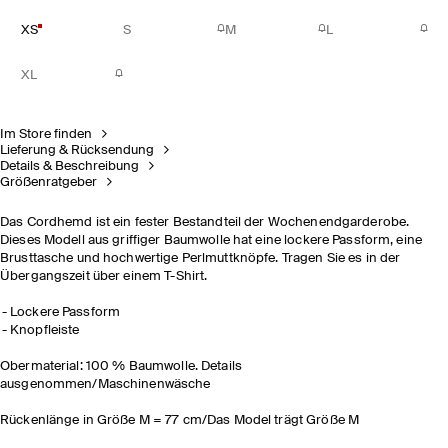
XS
S
M
L
XL
Im Store finden
Lieferung & Rücksendung
Details & Beschreibung
Größenratgeber
Das Cordhemd ist ein fester Bestandteil der Wochenendgarderobe.
Dieses Modell aus griffiger Baumwolle hat eine lockere Passform, eine
Brusttasche und hochwertige Perlmuttknöpfe. Tragen Sie es in der
Übergangszeit über einem T-Shirt.
Lockere Passform
Knopfleiste
Obermaterial: 100 % Baumwolle. Details
ausgenommen/Maschinenwäsche
Rückenlänge in Größe M = 77 cm/Das Model trägt Größe M