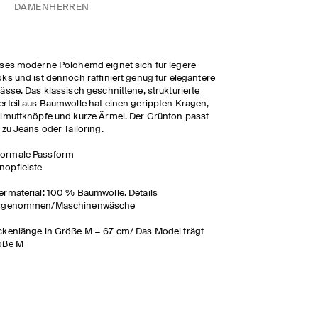
DAMEN
HERREN
ses moderne Polohemd eignet sich für legere
ks und ist dennoch raffiniert genug für elegantere
ässe. Das klassisch geschnittene, strukturierte
rteil aus Baumwolle hat einen gerippten Kragen,
lmuttknöpfe und kurze Ärmel. Der Grünton passt
 zu Jeans oder Tailoring.
ormale Passform
nopfleiste
rmaterial: 100 % Baumwolle. Details
sgenommen/Maschinenwäsche
kenlänge in Größe M = 67 cm/ Das Model trägt
öße M