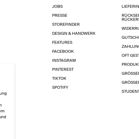
JOBS
LIEFERI
PRESSE
RÜCKSE
RÜCKER
STOREFINDER
WIDERR
DESIGN & HANDWERK
GUTSCH
FEATURES
ZAHLUN
FACEBOOK
OFT GES
INSTAGRAM
PRODUK
PINTEREST
GRÖSSE
TIKTOK
GRÖSSE
SPOTIFY
STUDEN
rung
im
sem
 und