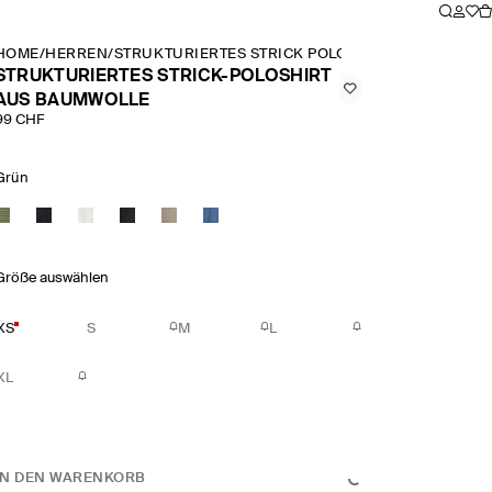
HOME
/
HERREN
/
STRUKTURIERTES STRICK POLOSHIRT AUS BAUMW
STRUKTURIERTES STRICK-POLOSHIRT
AUS BAUMWOLLE
99 CHF
Grün
Größe auswählen
XS
S
M
L
XL
IN DEN WARENKORB