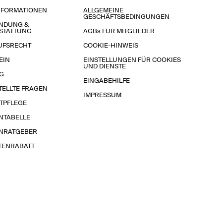
NFORMATIONEN
ALLGEMEINE
GESCHÄFTSBEDINGUNGEN
NDUNG &
STATTUNG
AGBs FÜR MITGLIEDER
UFSRECHT
COOKIE-HINWEIS
EIN
EINSTELLUNGEN FÜR COOKIES
UND DIENSTE
G
EINGABEHILFE
TELLTE FRAGEN
IMPRESSUM
TPFLEGE
NTABELLE
NRATGEBER
TENRABATT