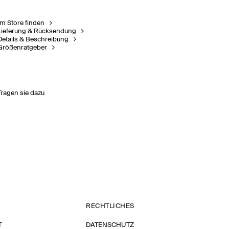
Im Store finden
Lieferung & Rücksendung
Details & Beschreibung
Größenratgeber
Tragen sie dazu
RECHTLICHES
T
DATENSCHUTZ