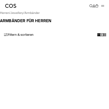
herren
/
jewellery
/
armbänder
ARMBÄNDER FÜR HERREN
Filtern & sortieren