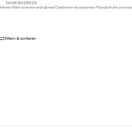
DAMEN
HERREN
herren
/
hats-scarves-and-gloves
/
cashmere-accessories-
/
handschuhe aus kas
Filtern & sortieren