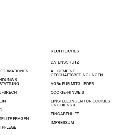
RECHTLICHES
T
DATENSCHUTZ
NFORMATIONEN
ALLGEMEINE
GESCHÄFTSBEDINGUNGEN
NDUNG &
STATTUNG
AGBs FÜR MITGLIEDER
UFSRECHT
COOKIE-HINWEIS
EIN
EINSTELLUNGEN FÜR COOKIES
UND DIENSTE
G
EINGABEHILFE
TELLTE FRAGEN
IMPRESSUM
TPFLEGE