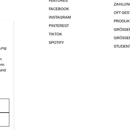
FEATURES
ZAHLUN
FACEBOOK
OFT GES
INSTAGRAM
PRODUK
PINTEREST
GRÖSSE
TIKTOK
GRÖSSE
SPOTIFY
STUDEN
rung
im
sem
 und