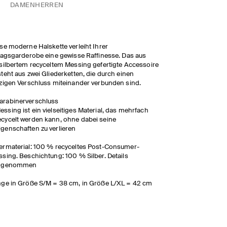
DAMEN
HERREN
se moderne Halskette verleiht Ihrer
tagsgarderobe eine gewisse Raffinesse. Das aus
silbertem recyceltem Messing gefertigte Accessoire
teht aus zwei Gliederketten, die durch einen
zigen Verschluss miteinander verbunden sind.
arabinerverschluss
essing ist ein vielseitiges Material, das mehrfach
ecycelt werden kann, ohne dabei seine
igenschaften zu verlieren
rmaterial: 100 % recyceltes Post-Consumer-
sing. Beschichtung: 100 % Silber. Details
sgenommen
ge in Größe S/M = 38 cm, in Größe L/XL = 42 cm