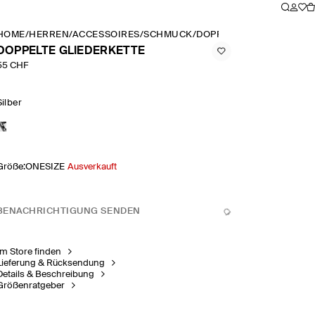
HOME
/
HERREN
/
ACCESSOIRES
/
SCHMUCK
/
DOPPELTE GLIEDERKETT
DOPPELTE GLIEDERKETTE
55 CHF
Silber
Größe
:
ONESIZE
Ausverkauft
BENACHRICHTIGUNG SENDEN
Im Store finden
Lieferung & Rücksendung
Details & Beschreibung
Größenratgeber