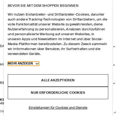
BEVOR SIE MIT DEM SHOPPEN BEGINNEN
Wir nutzen Erstanbieter- und Drittanbieter-Cookies, darunter
auch andere Tracking-Technologien von Drittanbietern, um die
volle Funktionalität unserer Website zu gewährleisten, deine
Nutzererfahrung zu personalisieren, Analysen durchzuführen
und personalisierte Werbung auf unseren Websites, in
unseren Apps und Newslettern im Internet und über Social-
Media-Plattformen bereitzustellen. Zu diesem Zweck sammeln
DAS UNTERNEHMEN
wir Informationen über Benutzer, ihr Surfverhalten und die
verwendeten Geräte.
Toggle more cookie information
MEHR ANZEIGEN
HILFE
ALLE AKZEPTIEREN
RECHTLICHES
NUR ERFORDERLICHE COOKIES
KETTE MIT ZIERPERLEN
49 CHF
Einstellungen für Cookies und Dienste
IN DEN WARENKORB