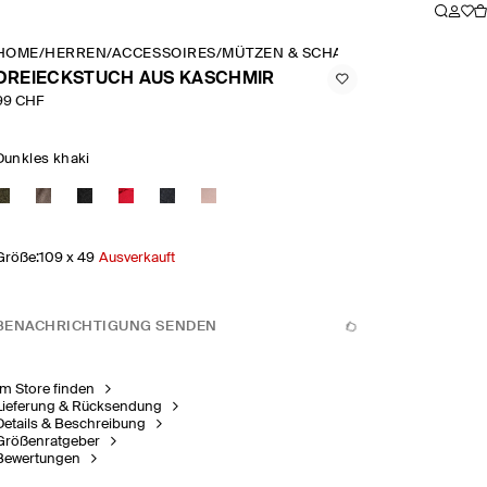
HOME
/
HERREN
/
ACCESSOIRES
/
MÜTZEN & SCHALS
/
DREIECKSTUCH
DREIECKSTUCH AUS KASCHMIR
99 CHF
Dunkles khaki
Größe
:
109 x 49
Ausverkauft
BENACHRICHTIGUNG SENDEN
Im Store finden
Lieferung & Rücksendung
Details & Beschreibung
Größenratgeber
Bewertungen