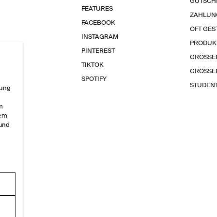
GUTSCH
FEATURES
ZAHLUN
FACEBOOK
OFT GES
INSTAGRAM
PRODUK
PINTEREST
GRÖSSE
TIKTOK
GRÖSSE
SPOTIFY
STUDEN
rung
im
sem
 und