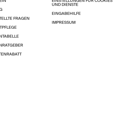
EIN
EINSTELLUNGEN FÜR COOKIES
UND DIENSTE
G
EINGABEHILFE
TELLTE FRAGEN
IMPRESSUM
TPFLEGE
NTABELLE
NRATGEBER
TENRABATT