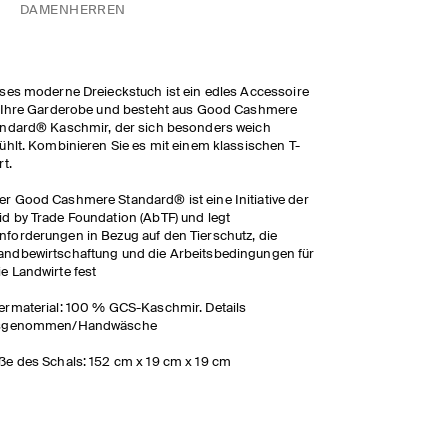
DAMEN
HERREN
ses moderne Dreieckstuch ist ein edles Accessoire
 Ihre Garderobe und besteht aus Good Cashmere
ndard® Kaschmir, der sich besonders weich
ühlt. Kombinieren Sie es mit einem klassischen T-
rt.
er Good Cashmere Standard® ist eine Initiative der
id by Trade Foundation (AbTF) und legt
nforderungen in Bezug auf den Tierschutz, die
andbewirtschaftung und die Arbeitsbedingungen für
ie Landwirte fest
rmaterial: 100 % GCS-Kaschmir. Details
sgenommen/Handwäsche
e des Schals: 152 cm x 19 cm x 19 cm