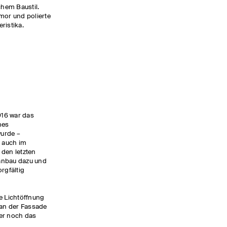
chem Baustil.
mor und polierte
ristika.
916 war das
nes
urde –
e auch im
n den letzten
anbau dazu und
rgfältig
e Lichtöffnung
 an der Fassade
mer noch das