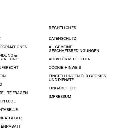
RECHTLICHES
T
DATENSCHUTZ
NFORMATIONEN
ALLGEMEINE
GESCHÄFTSBEDINGUNGEN
NDUNG &
STATTUNG
AGBs FÜR MITGLIEDER
UFSRECHT
COOKIE-HINWEIS
EIN
EINSTELLUNGEN FÜR COOKIES
UND DIENSTE
G
EINGABEHILFE
TELLTE FRAGEN
IMPRESSUM
TPFLEGE
NTABELLE
NRATGEBER
TENRABATT