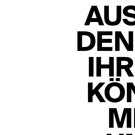
AU
DEN
IH
KÖ
M