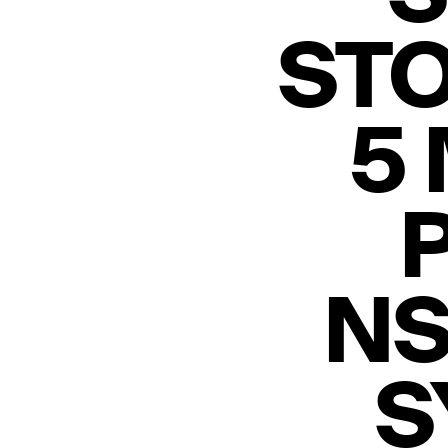
STO
5
NS
S