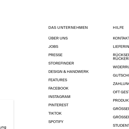
DAS UNTERNEHMEN
HILFE
ÜBER UNS
KONTAK
JOBS
LIEFERI
PRESSE
RÜCKSE
RÜCKER
STOREFINDER
WIDERR
DESIGN & HANDWERK
GUTSCH
FEATURES
ZAHLUN
FACEBOOK
OFT GES
INSTAGRAM
PRODUK
PINTEREST
GRÖSSE
TIKTOK
GRÖSSE
SPOTIFY
STUDEN
rung