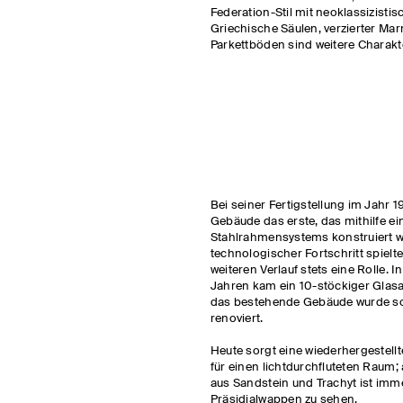
Federation-Stil mit neoklassizistis
Griechische Säulen, verzierter Mar
Parkettböden sind weitere Charakte
Bei seiner Fertigstellung im Jahr 1
Gebäude das erste, das mithilfe ei
Stahlrahmensystems konstruiert w
technologischer Fortschritt spielt
weiteren Verlauf stets eine Rolle. I
Jahren kam ein 10-stöckiger Glas
das bestehende Gebäude wurde so
renoviert.
Heute sorgt eine wiederhergestellt
für einen lichtdurchfluteten Raum;
aus Sandstein und Trachyt ist im
Präsidialwappen zu sehen.