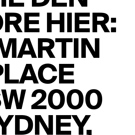
RE HIER:
 MARTIN
PLACE
W 2000
YDNEY,