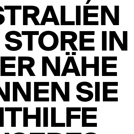
STRALIEN
 STORE IN
RER NÄHE
NNEN SIE
ITHILFE