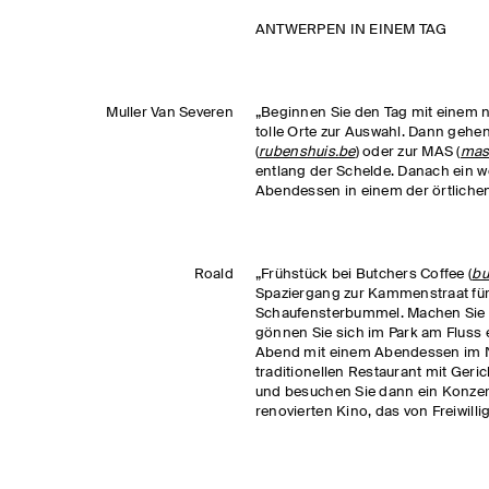
ANTWERPEN IN EINEM TAG
Muller Van Severen
„Beginnen Sie den Tag mit einem n
tolle Orte zur Auswahl. Dann geh
(
rubenshuis.be
) oder zur MAS (
mas
entlang der Schelde. Danach ein 
Abendessen in einem der örtlichen
Roald
„Frühstück bei Butchers Coffee (
bu
Spaziergang zur Kammenstraat für
Schaufensterbummel. Machen Sie
gönnen Sie sich im Park am Fluss
Abend mit einem Abendessen im Ni
traditionellen Restaurant mit Geri
und besuchen Sie dann ein Konzer
renovierten Kino, das von Freiwilli