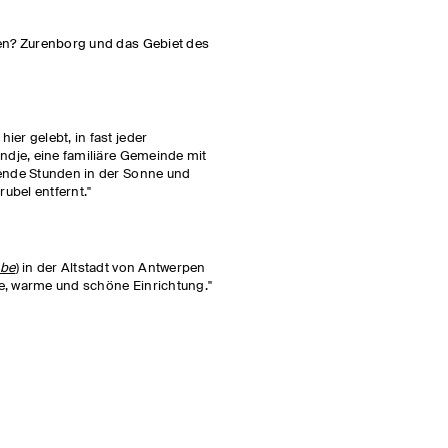
pen? Zurenborg und das Gebiet des
ier gelebt, in fast jeder
andje, eine familiäre Gemeinde mit
nende Stunden in der Sonne und
ubel entfernt."
.be
) in der Altstadt von Antwerpen
he, warme und schöne Einrichtung."