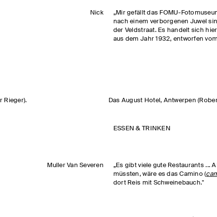
Nick
„Mir gefällt das FOMU-Fotomuseu
nach einem verborgenen Juwel sin
der Veldstraat. Es handelt sich hi
aus dem Jahr 1932, entworfen vom 
 Rieger).
Das August Hotel, Antwerpen (Rober
ESSEN & TRINKEN
Muller Van Severen
„Es gibt viele gute Restaurants ...
müssten, wäre es das Camino (
cam
dort Reis mit Schweinebauch."