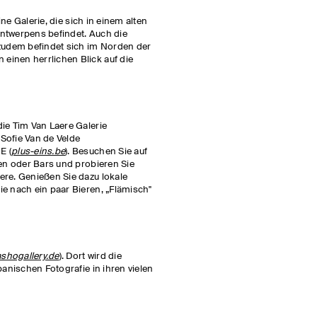
eine Galerie, die sich in einem alten
ntwerpens befindet. Auch die
 zudem befindet sich im Norden der
inen herrlichen Blick auf die
ie Tim Van Laere Galerie
e Sofie Van de Velde
E (
plus-eins.be
). Besuchen Sie auf
pen oder Bars und probieren Sie
ere. Genießen Sie dazu lokale
ie nach ein paar Bieren, „Flämisch"
ashogallery.de
). Dort wird die
panischen Fotografie in ihren vielen