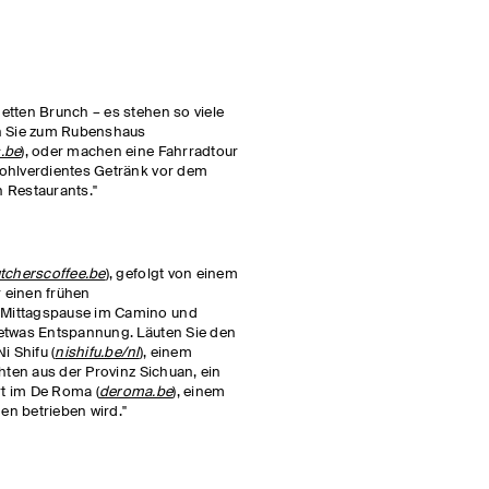
etten Brunch – es stehen so viele
en Sie zum Rubenshaus
.be
), oder machen eine Fahrradtour
wohlverdientes Getränk vor dem
 Restaurants."
tcherscoffee.be
), gefolgt von einem
 einen frühen
 Mittagspause im Camino und
 etwas Entspannung. Läuten Sie den
 Shifu (
nishifu.be/nl
), einem
chten aus der Provinz Sichuan, ein
t im De Roma (
deroma.be
), einem
gen betrieben wird."