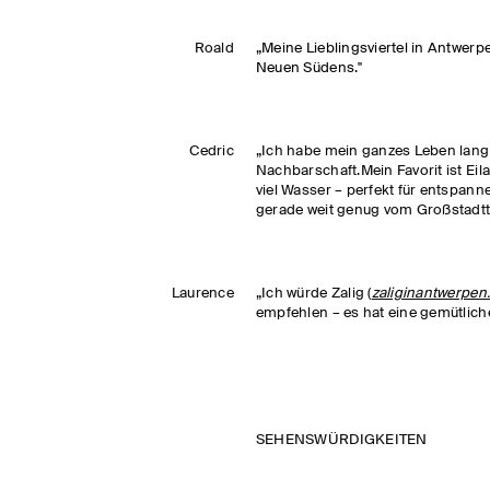
Roald
„Meine Lieblingsviertel in Antwer
Neuen Südens."
Cedric
„Ich habe mein ganzes Leben lang h
Nachbarschaft.Mein Favorit ist Eil
viel Wasser – perfekt für entspan
gerade weit genug vom Großstadttr
Laurence
„Ich würde Zalig (
zaliginantwerpen
empfehlen – es hat eine gemütlic
SEHENSWÜRDIGKEITEN