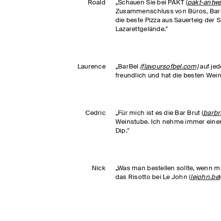
Roald
„Schauen Sie bei PAKT (
pakt-antw
Zusammenschluss von Büros, Bars 
die beste Pizza aus Sauerteig der S
Lazarettgelände."
Laurence
„BarBel
(flavoursofbel.com)
auf jed
freundlich und hat die besten Weine
Cedric
„Für mich ist es die Bar Brut (
barbr
Weinstube. Ich nehme immer eine
Dip."
Nick
„Was man bestellen sollte, wenn man
das Risotto bei Le John (
lejohn.be
)