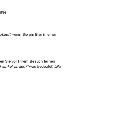
HEN
blief"
, wenn Sie ein Bier in einer
 den Sie vor Ihrem Besuch lernen
 winkel vinden?"
was bedeutet: „Wo