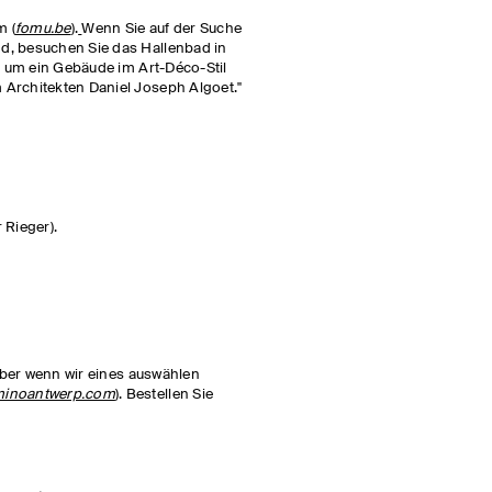
m (
fomu.be
).
Wenn Sie auf der Suche
d, besuchen Sie das Hallenbad in
er um ein Gebäude im Art-Déco-Stil
Architekten Daniel Joseph Algoet."
 Rieger).
 Aber wenn wir eines auswählen
inoantwerp.com
). Bestellen Sie