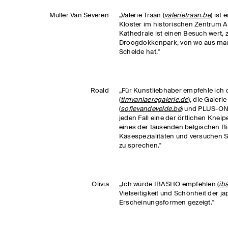
Muller Van Severen
„Valerie Traan (
valerietraan.be
) ist 
Kloster im historischen Zentrum A
Kathedrale ist einen Besuch wert,
Droogdokkenpark, von wo aus man e
Schelde hat."
Roald
„Für Kunstliebhaber empfehle ich d
(
timvanlaeregalerie.de
), die Galeri
(
sofievandevelde.be
) und PLUS-ON
jeden Fall eine der örtlichen Knei
eines der tausenden belgischen Bi
Käsespezialitäten und versuchen S
zu sprechen."
Olivia
„Ich würde IBASHO empfehlen (
ib
Vielseitigkeit und Schönheit der ja
Erscheinungsformen gezeigt."