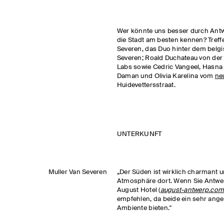
Wer könnte uns besser durch Antw
die Stadt am besten kennen? Treff
Severen, das Duo hinter dem belg
Severen; Roald Duchateau von der
Labs sowie Cedric Vangeel, Hasna
Daman und Olivia Karelina vom
ne
Huidevettersstraat.
UNTERKUNFT
Muller Van Severen
„Der Süden ist wirklich charmant 
Atmosphäre dort. Wenn Sie Antwe
August Hotel (
august-antwerp.co
empfehlen, da beide ein sehr an
Ambiente bieten."