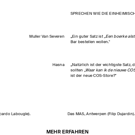
SPRECHEN WIE DIE EINHEIMISC
Muller Van Severen
„Ein guter Satz ist
„Een boerke alstu
Bar bestellen wollen."
Hasna
„Natürlich ist der wichtigste Satz,
sollten
„Waar kan ik de nieuwe COS
ist der neue COS-Store?"
icardo Labougle).
Das MAS, Antwerpen (Filip Dujardin).
MEHR ERFAHREN