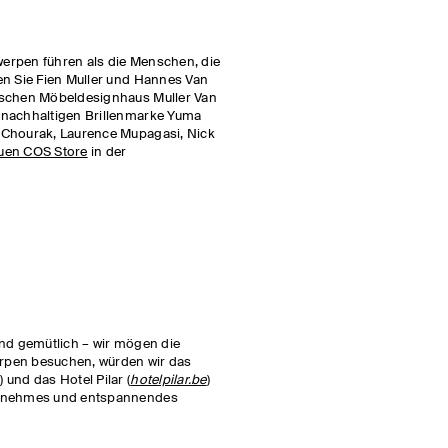
erpen führen als die Menschen, die
en Sie Fien Muller und Hannes Van
ischen Möbeldesignhaus Muller Van
 nachhaltigen Brillenmarke Yuma
 Chourak, Laurence Mupagasi, Nick
uen COS Store
in der
und gemütlich – wir mögen die
rpen besuchen, würden wir das
m
) und das Hotel Pilar (
hotelpilar.be
)
genehmes und entspannendes