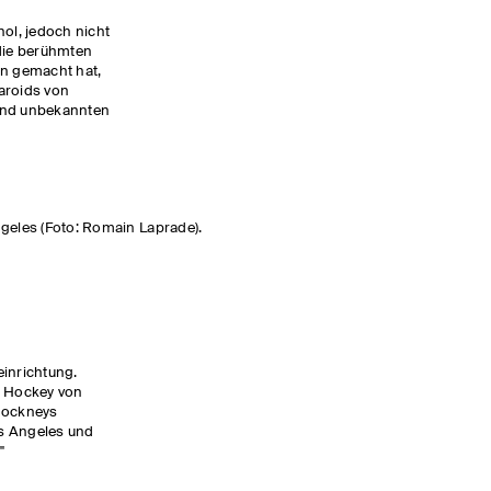
l, jedoch nicht
 die berühmten
en gemacht hat,
aroids von
und unbekannten
geles (Foto: Romain Laprade).
einrichtung.
d Hockey von
 Hockneys
s Angeles und
"