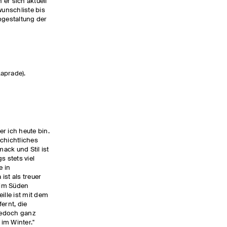
er sich aktuell
wunschliste bis
gestaltung der
aprade).
r ich heute bin.
chichtliches
ack und Stil ist
s stets viel
e in
ist als treuer
 im Süden
ille ist mit dem
ernt, die
jedoch ganz
 im Winter."