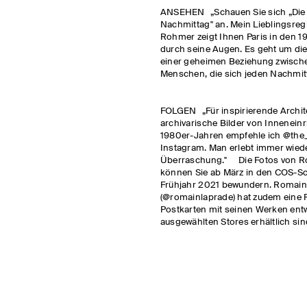
ANSEHEN „Schauen Sie sich „Die
Nachmittag" an. Mein Lieblingsreg
Rohmer zeigt Ihnen Paris in den 
durch seine Augen. Es geht um di
einer geheimen Beziehung zwisch
Menschen, die sich jeden Nachmi
FOLGEN „Für inspirierende Archit
archivarische Bilder von Innenein
1980er-Jahren empfehle ich @the_
Instagram. Man erlebt immer wied
Überraschung." Die Fotos von R
können Sie ab März in den COS-Sc
Frühjahr 2021 bewundern. Romai
(@romainlaprade) hat zudem eine 
Postkarten mit seinen Werken entw
ausgewählten Stores erhältlich sin