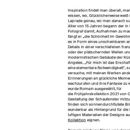
Inspiration findet man überall, m
wissen, wo. Glücklicherweise weiß
Laprade genau, wo man danach s
Alter von 15 Jahren begann der in
Fotograf damit, Aufnahmen zu ma
fängt er „die Schönheit im Gewöhnl
es in Form eines unscheinbaren a
Details in einer verschlafenen fra
oder der plätschernden Wellen un
modernistischen Gebäude der Küst
Angeles. „Für mich ist das Erschaf
eine elementare Notwendigkeit", sa
versuche, mit meinen Werken ander
Erinnerungen an glückliche Mome
wachzurufen und ihre Fantasie zu 
wurde Romain ausgewählt, für
die Frühjahrskollektion 2021 von 
Gestaltung der Schaufenster mitzu
finden sich sonnendurchflutete Bild
wunderbar als Hintergrund für die 
luftigen Materialien der Designs a
Kollektion
eignen.