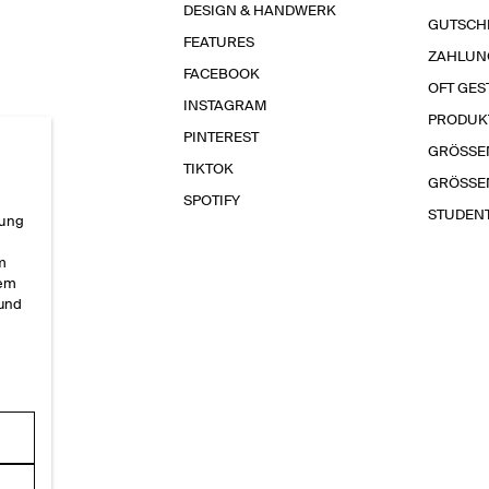
DESIGN & HANDWERK
GUTSCH
FEATURES
ZAHLUN
FACEBOOK
OFT GES
INSTAGRAM
PRODUK
PINTEREST
GRÖSSE
TIKTOK
GRÖSSE
SPOTIFY
STUDEN
rung
im
sem
 und