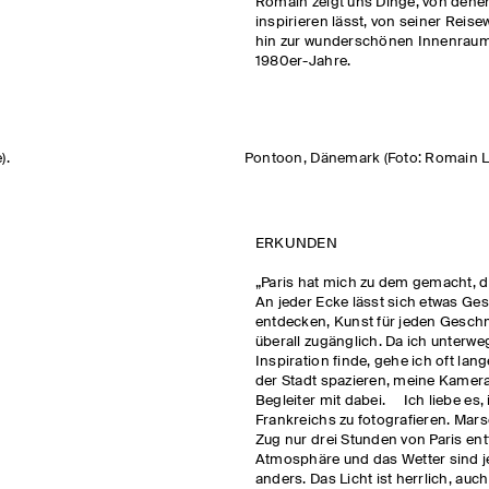
Romain zeigt uns Dinge, von denen 
inspirieren lässt, von seiner Reise
hin zur wunderschönen Innenraum
1980er-Jahre.
).
Pontoon, Dänemark (Foto: Romain L
ERKUNDEN
„Paris hat mich zu dem gemacht, de
An jeder Ecke lässt sich etwas Ges
entdecken, Kunst für jeden Geschm
überall zugänglich. Da ich unterweg
Inspiration finde, gehe ich oft lang
der Stadt spazieren, meine Kamera 
Begleiter mit dabei. Ich liebe es,
Frankreichs zu fotografieren. Marse
Zug nur drei Stunden von Paris entf
Atmosphäre und das Wetter sind 
anders. Das Licht ist herrlich, auch