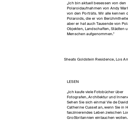
„Ich bin aktuell besessen von den
Polaroidaufnahmen von Andy Warho
von den Porträts. Wir alle kennen
Polaroids, die er von Berühmtheit
aber er hat auch Tausende von Pol
Objekten, Landschaften, Städten 
Menschen aufgenommen."
Sheats Goldstein Residence, Los An
LESEN
„Ich kaufe viele Fotobücher über
Fotografen, Architektur und Innen
Sehen Sie sich einmal Vie de Davi
Catherine Cusset an, wenn Sie in
faszinierendes Leben zwischen Lo
Großbritannien eintauchen wollen.