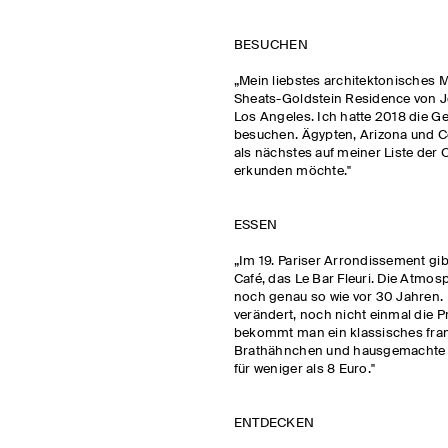
BESUCHEN
„Mein liebstes architektonisches M
Sheats-Goldstein Residence von J
Los Angeles. Ich hatte 2018 die Ge
besuchen. Ägypten, Arizona und 
als nächstes auf meiner Liste der O
erkunden möchte."
ESSEN
„Im 19. Pariser Arrondissement gib
Café, das Le Bar Fleuri. Die Atmosp
noch genau so wie vor 30 Jahren. 
verändert, noch nicht einmal die Pr
bekommt man ein klassisches fra
Brathähnchen und hausgemachte 
für weniger als 8 Euro."
ENTDECKEN