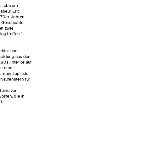
 Liebe am
isseur Eric
1970er-Jahren
e Geschichte
en zwei
ttag treffen."
ektur und
richtung aus den
80s_interior auf
er eine
omain Laprade
haufenstern für
n
Reihe von
orfen, die in
d.