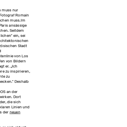
an muss nur
 Fotograf Romain
uchen muss.Im
 Paris ansässige
chen. Seitdem
ichen" ein, sei
rchitektonischen
nzösischen Stadt
d
enlinie von Los
fen von Bildern
gt er. „Ich
e zu inspirieren,
nte zu
wecken." Deshalb
COS an der
wirken. Dort
er, die sich
klaren Linien und
us der
neuen