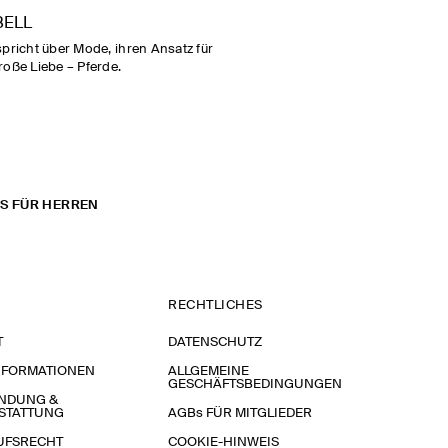
BELL
spricht über Mode, ihren Ansatz für
roße Liebe – Pferde.
S FÜR HERREN
RECHTLICHES
T
DATENSCHUTZ
NFORMATIONEN
ALLGEMEINE
GESCHÄFTSBEDINGUNGEN
NDUNG &
STATTUNG
AGBs FÜR MITGLIEDER
UFSRECHT
COOKIE-HINWEIS