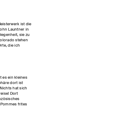
eisterwerk ist die
ohn Launtner in
legenheit, sie zu
Colorado stehen
rte, die ich
t es ein kleines
häre dort ist
Nichts hat sich
eise! Dort
nzösisches
Pommes frites