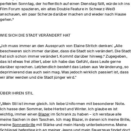
perfekten Sonntag, der hoffentlich auf einen Dienstag fällt, würde ich ins
Film Forum spazieren, ein altes Double Feature in Schwarz-Weiß
anschauen, ein paar Scherze darüber machen und wieder nach Hause
gehen.“
WIE SICH DIE STADT VERÄNDERT HAT
„Ich muss immer an den Ausspruch von Elaine Stritch denken: „Alle
beschweren sich immer darüber, dass die Stadt sich verändert. Die Stadt
hat sich schon immer verändert. Kommt darüber hinweg.“ Zugegeben,
das ist etwas frei zitiert, aber ich habe das Gefühl, dass Leute gerne
darüber sprechen. Letztendlich besteht das Leben aus Veränderung, so
deprimierend das auch sein mag. Was jedoch wirklich passiert ist, dass
wir älter werden und die Stadt jünger wird."
ÜBER IHREN STIL
‘„Mein Stil ist immer gleich. Ich liebe Uniformen mit besonderer Note.
Ich hasse den Sommer, liebe Herbst und Winter. Ich glaube es ist
wichtig, immer einen
Blazer
im Schrank zu haben – ich verstaue alle
meine Sachen in den Taschen. Ich mag Blazer, in denen ich meine Brille,
meine
Sonnenbrille
mit Stärke und mein Handy unterbekomme. Meine
Schlüssel befestige ich an meiner
Jeans
und mein Feuerzeug findet dort