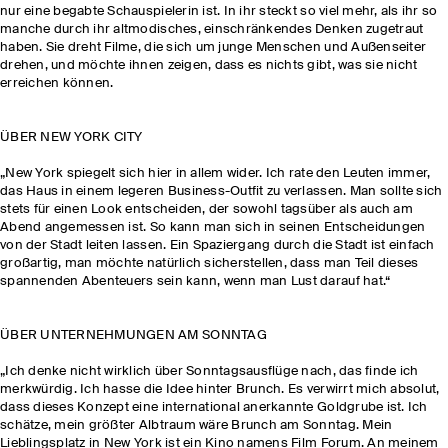
nur eine begabte Schauspielerin ist. In ihr steckt so viel mehr, als ihr so
manche durch ihr altmodisches, einschränkendes Denken zugetraut
haben. Sie dreht Filme, die sich um junge Menschen und Außenseiter
drehen, und möchte ihnen zeigen, dass es nichts gibt, was sie nicht
erreichen können.
ÜBER NEW YORK CITY
„New York spiegelt sich hier in allem wider. Ich rate den Leuten immer,
das Haus in einem legeren Business-Outfit zu verlassen. Man sollte sich
stets für einen Look entscheiden, der sowohl tagsüber als auch am
Abend angemessen ist. So kann man sich in seinen Entscheidungen
von der Stadt leiten lassen. Ein Spaziergang durch die Stadt ist einfach
großartig, man möchte natürlich sicherstellen, dass man Teil dieses
spannenden Abenteuers sein kann, wenn man Lust darauf hat.“
ÜBER UNTERNEHMUNGEN AM SONNTAG
„Ich denke nicht wirklich über Sonntagsausflüge nach, das finde ich
merkwürdig. Ich hasse die Idee hinter Brunch. Es verwirrt mich absolut,
dass dieses Konzept eine international anerkannte Goldgrube ist. Ich
schätze, mein größter Albtraum wäre Brunch am Sonntag. Mein
Lieblingsplatz in New York ist ein Kino namens Film Forum. An meinem