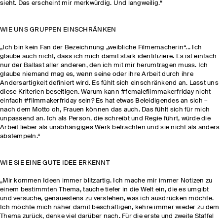
sieht. Das erscheint mir merkwürdig. Und langweilig.“
WIE UNS GRUPPEN EINSCHRÄNKEN
„Ich bin kein Fan der Bezeichnung „weibliche Filmemacherin“... Ich
glaube auch nicht, dass ich mich damit stark identifiziere. Es ist einfach
nur der Ballast aller anderen, den ich mit mir herumtragen muss. Ich
glaube niemand mag es, wenn seine oder ihre Arbeit durch ihre
Andersartigkeit definiert wird. Es fühlt sich einschränkend an. Lasst uns
diese Kriterien beseitigen. Warum kann #femalefilmmakerfriday nicht
einfach #filmmakerfriday sein? Es hat etwas Beleidigendes an sich –
nach dem Motto oh, Frauen können das auch. Das fühlt sich für mich
unpassend an. Ich als Person, die schreibt und Regie führt, würde die
Arbeit lieber als unabhängiges Werk betrachten und sie nicht als anders
abstempeln.“
WIE SIE EINE GUTE IDEE ERKENNT
„Mir kommen Ideen immer blitzartig. Ich mache mir immer Notizen zu
einem bestimmten Thema, tauche tiefer in die Welt ein, die es umgibt
und versuche, genauestens zu verstehen, was ich ausdrücken möchte.
Ich möchte mich näher damit beschäftigen, kehre immer wieder zu dem
Thema zurück, denke viel darüber nach. Für die erste und zweite Staffel