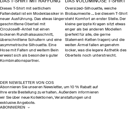
DAS T-SHIRT MIT RAFFUNG
DAS VOLUMINÖSE T-SHIRT
Dieses T-Shirt mit seitlichem
Oversized-Silhouette, weiche
Faltendetail ist ein Modeklassiker in
Biobaumwolle ... bei diesem T-Shirt
neuer Ausführung. Das etwas länger
steht Komfort an erster Stelle. Der
geschnittene Oberteil mit
kleine gerippte Kragen sitzt etwas
Circulose®-Anteil hat einen
enger als bei anderen Modellen
lockeren Rundhalsausschnitt,
(perfekt für alle, die gerne
überschnittene Schultern und eine
Statement-Ketten tragen) und die
asymmetrische Silhouette. Eine
weiten Ärmel fallen angenehm
Hose mit Falten und weitem Bein
locker, was die legere Ästhetik des
erweist sich als besonders guter
Oberteils noch unterstreicht.
Kombinationspartner.
DER NEWSLETTER VON COS
Abonnieren Sie unseren Newsletter, um 10 % Rabatt auf
Ihre erste Bestellung zu erhalten. Außerdem informieren
wir Sie über neue Kollektionen, Veranstaltungen und
exklusive Angebote.
ABONNIEREN