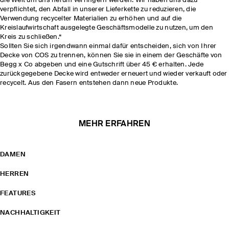
die Welt um uns herum verringern werden. Wir haben uns dazu
verpflichtet, den Abfall in unserer Lieferkette zu reduzieren, die
Verwendung recycelter Materialien zu erhöhen und auf die
Kreislaufwirtschaft ausgelegte Geschäftsmodelle zu nutzen, um den
Kreis zu schließen.“
Sollten Sie sich irgendwann einmal dafür entscheiden, sich von Ihrer
Decke von COS zu trennen, können Sie sie in einem der Geschäfte von
Begg x Co abgeben und eine Gutschrift über 45 € erhalten. Jede
zurückgegebene Decke wird entweder erneuert und wieder verkauft oder
recycelt. Aus den Fasern entstehen dann neue Produkte.
MEHR ERFAHREN
DAMEN
HERREN
FEATURES
NACHHALTIGKEIT