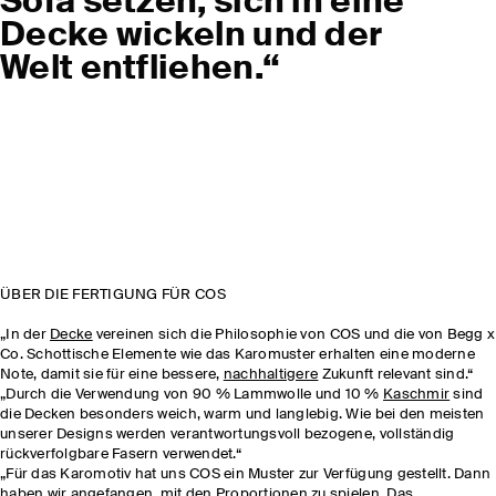
Sofa setzen, sich in eine
Decke wickeln und der
Welt entfliehen.“
ÜBER DIE FERTIGUNG FÜR COS
„In der
Decke
vereinen sich die Philosophie von COS und die von Begg x
Co. Schottische Elemente wie das Karomuster erhalten eine moderne
Note, damit sie für eine bessere,
nachhaltigere
Zukunft relevant sind.“
„Durch die Verwendung von 90 % Lammwolle und 10 %
Kaschmir
sind
die Decken besonders weich, warm und langlebig. Wie bei den meisten
unserer Designs werden verantwortungsvoll bezogene, vollständig
rückverfolgbare Fasern verwendet.“
„Für das Karomotiv hat uns COS ein Muster zur Verfügung gestellt. Dann
haben wir angefangen, mit den Proportionen zu spielen. Das