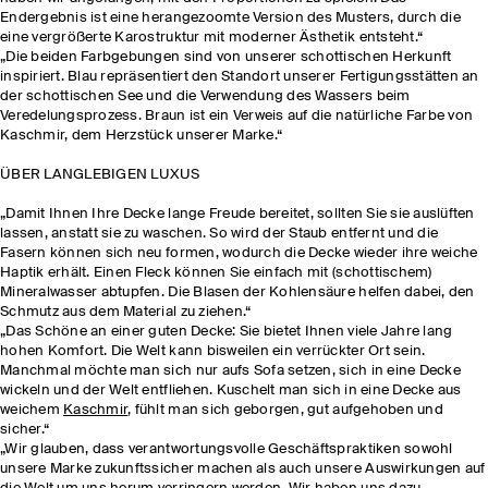
Endergebnis ist eine herangezoomte Version des Musters, durch die
eine vergrößerte Karostruktur mit moderner Ästhetik entsteht.“
„Die beiden Farbgebungen sind von unserer schottischen Herkunft
inspiriert. Blau repräsentiert den Standort unserer Fertigungsstätten an
der schottischen See und die Verwendung des Wassers beim
Veredelungsprozess. Braun ist ein Verweis auf die natürliche Farbe von
Kaschmir, dem Herzstück unserer Marke.“
ÜBER LANGLEBIGEN LUXUS
„Damit Ihnen Ihre Decke lange Freude bereitet, sollten Sie sie auslüften
lassen, anstatt sie zu waschen. So wird der Staub entfernt und die
Fasern können sich neu formen, wodurch die Decke wieder ihre weiche
Haptik erhält. Einen Fleck können Sie einfach mit (schottischem)
Mineralwasser abtupfen. Die Blasen der Kohlensäure helfen dabei, den
Schmutz aus dem Material zu ziehen.“
„Das Schöne an einer guten Decke: Sie bietet Ihnen viele Jahre lang
hohen Komfort. Die Welt kann bisweilen ein verrückter Ort sein.
Manchmal möchte man sich nur aufs Sofa setzen, sich in eine Decke
wickeln und der Welt entfliehen. Kuschelt man sich in eine Decke aus
weichem
Kaschmir
, fühlt man sich geborgen, gut aufgehoben und
sicher.“
„Wir glauben, dass verantwortungsvolle Geschäftspraktiken sowohl
unsere Marke zukunftssicher machen als auch unsere Auswirkungen auf