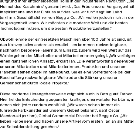
aufgrund ihrer entscheidenden Rolle in der industriellen Revolution „Die
Heimat des Kaschmirs“ genannt wird. „Das Erbe unserer Vergangenheit
inspiriert uns und hat Einfluss auf das, was wir tun“, sagt Ian Laird
(er/ihm), Geschäftsführer von Begg x Co. „Wir wollen jedoch nicht in der
Vergangenheit leben. Wir möchten die moderne Welt und die besten
Technologien nutzen, um die besten Produkte herzustellen.“
Obwohl einige der eingesetzten Maschinen über 100 Jahre alt sind, ist
das Konzept alles andere als veraltet – es kommen rückverfolgbare,
nachhaltig bezogene Fasern zum Einsatz, zudem wird viel Wert auf das
Wohlergehen der Mitarbeiter und Mitarbeiterinnen gelegt. „Wir verfolgen
einen ganzheitlichen Ansatz“, erklärt Ian. „Die Verantwortung gegenüber
unseren Mitarbeitern und Mitarbeiterinnen, Produkten und unserem
Planeten stehen dabei im Mittelpunkt. Sei es eine Vorreiterrolle bei der
Beschaffung rückverfolgbarer Wolle oder die Stärkung unserer
Gemeinschaft durch lokale Projekte.“
Diese moderne Herangehensweise zeigt sich auch in Bezug auf Farben.
Hier fiel die Entscheidung zugunsten kräftiger, unerwarteter Farbtöne, in
denen sich jeder rundum wohlfühlt. „Wir waren schon immer als
führende Farbkünstler auf unserem Gebiet bekannt“, sagt Oscar
Macdonald (er/ihm), Global Commercial Director bei Begg x Co. „Wir
lieben Farbe sehr und haben unsere Artikel vom ersten Tag an als Mittel
zur Selbstdarstellung gesehen.“