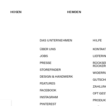
HOSEN
HEMDEN
DAS UNTERNEHMEN
HILFE
ÜBER UNS
KONTAK
JOBS
LIEFERI
PRESSE
RÜCKSE
RÜCKER
STOREFINDER
WIDERR
DESIGN & HANDWERK
GUTSCH
FEATURES
ZAHLUN
FACEBOOK
OFT GES
INSTAGRAM
PRODUK
PINTEREST