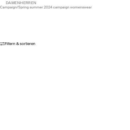
DAMEN
HERREN
campaign
/
spring summer 2024 campaign womenswear
Filtern & sortieren