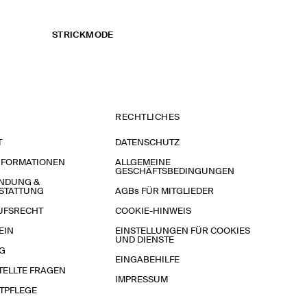
STRICKMODE
RECHTLICHES
T
DATENSCHUTZ
NFORMATIONEN
ALLGEMEINE
GESCHÄFTSBEDINGUNGEN
NDUNG &
STATTUNG
AGBs FÜR MITGLIEDER
UFSRECHT
COOKIE-HINWEIS
EIN
EINSTELLUNGEN FÜR COOKIES
UND DIENSTE
G
EINGABEHILFE
TELLTE FRAGEN
IMPRESSUM
TPFLEGE