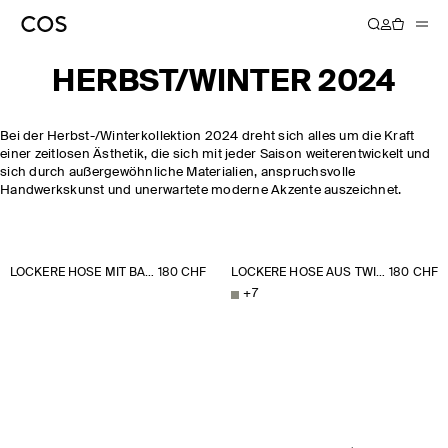
HERBST/WINTER 2024
Bei der Herbst-/Winterkollektion 2024 dreht sich alles um die Kraft
einer zeitlosen Ästhetik, die sich mit jeder Saison weiterentwickelt und
sich durch außergewöhnliche Materialien, anspruchsvolle
Handwerkskunst und unerwartete moderne Akzente auszeichnet.
LOCKERE HOSE MIT BARREL-BEIN UND NADELSTREIFEN
180 CHF
LOCKERE HOSE AUS TWILL MIT WEITEM BEIN
180 CHF
+
7
NEW YORK
NEUHEITEN
STRICKMODE
FASHION WEEK
JETZT ENTDECKEN