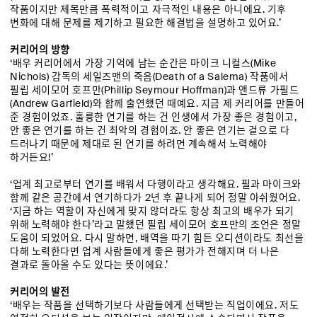
작품이지만 제목만큼 폭력적이고 자극적인 내용은 아니에요. 기후
변화에 대해 문제를 제기하고 필요한 해결법을 설명하고 있어요.’
커리어의 방향
‘배우 커리어에서 가장 기억에 남는 순간은 마이크 니컬스(Mike
Nichols) 감독의 세일즈맨의 죽음(Death of a Salema) 작품에서
필립 세이모어 호프만(Phillip Seymour Hoffman)과 앤드류 가필드
(Andrew Garfield)와 함께 출연했던 때예요. 지금 제 커리어를 만들어
준 경험이었죠. 훌륭한 연기를 하는 건 인생에서 가장 좋은 경험이고,
안 좋은 연기를 하는 건 최악의 경험이죠. 안 좋은 연기는 겉으로 다
드러나기 때문에 제대로 된 연기를 하려면 계속해서 노력해야
하거든요!’
‘업계 최고로부터 연기를 배워서 다행이라고 생각해요. 필과 마이크와
함께 같은 공간에서 연기하다가 2년 후 끝나게 되어 정말 아쉬웠어요.
‘지금 하는 역할이 자신에게 맞지 않더라도 항상 최고의 배우가 되기
위해 노력해야 한다’라고 말했던 필립 세이모어 호프만의 조언은 정말
도움이 되었어요. 다시 말하면, 배역을 따기 힘든 오디션이라도 최선을
다해 노력한다면 업계 사람들에게 좋은 평가가 전해지며 더 나은
결과로 돌아올 수도 있다는 뜻이에요.’
커리어의 발전
‘배우는 작품을 선택하기보다 사람들에게 선택받는 직업이에요. 저도