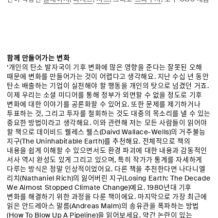
함께 만들어가는 변화
‘개인의 탄소 발자국이 기후 변화에 많은 영향을 준다는 잘못된 오해
때문에 변화를 만들어가는 것이 어렵다고 생각해요. 지난 수십 년 동안
탄소 배출하는 기업이 실천해야 할 행동을 개인의 탓으로 넘겼던 거죠.
이제 우리는 소셜 미디어를 통해 정부가 외면할 수 없을 정도로 기후
변화에 대한 이야기를 공론화할 수 있어요. 또한 문제를 제기하거나
투표하는 것, 그리고 투자를 철회하는 것도 대중의 목소리를 낼 수 있는
중요한 방법이라고 생각해요. 이와 관련해 저는 모든 사람들이 읽어야
할 책으로 데이비드 웰레스 웰스(Daivd Wallace-Wells)의 거주불능
지구(The Uninhabitable Earth)를 추천해요. 전체적으로 책의
내용을 쉽게 이해할 수 있으면서도 환경 파괴에 대한 내용과 감동적인
서사 역시 완성도 있게 그리고 있으며, 특히 작가가 통계를 자세하게
다루는 방식은 정말 인상적이었어요. 다른 책을 추천한다면 나다니엘
리치(Nathaniel Rich)의 잃어버린 지구(Losing Earth: The Decade
We Almost Stopped Climate Change)예요. 1980년대 기후
변화를 해결하기 위한 과정을 다룬 책이에요. 마지막으로 가장 최근에
읽은 안드레아스 말름(Andreas Malm)의 송유관을 폭파하는 방법
(How To Blow Up A Pipeline)을 읽어보세요. 약간 논란이 있는