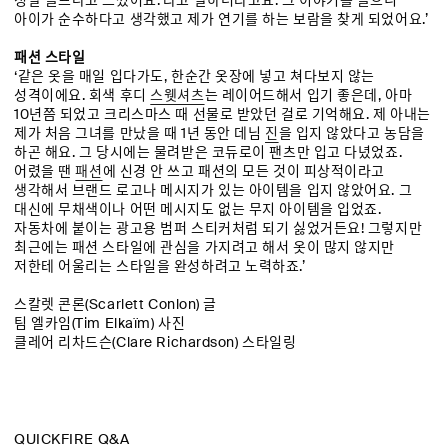
정말 슬프다고 느꼈어요.’라고 말하더라고요. 그 이야기를 들으니
아이가 순수하다고 생각했고 제가 연기를 하는 보람을 찾게 되었어요.’
패션 스타일
‘같은 옷을 매일 입다가도, 한순간 옷장에 넣고 쳐다보지 않는
성격이에요. 회색 후디
스웻셔츠
는 레이어드해서 입기 좋은데, 아마
10년쯤 되었고 크리스마스 때 선물로 받았던 걸로 기억해요. 제 아내는
제가 처음 그녀를 만났을 때 1년 동안 데님
진
을 입지 않았다고 농담을
하곤 해요. 그 당시에는 물려받은 코듀로이 팬츠만 입고 다녔었죠.
어렸을 땐
패션
에 신경 안 쓰고 패션의 모든 것이 피상적이라고
생각해서 브랜드 로고나 메시지가 있는 아이템을 입지 않았어요. 그
대신에 무채색이나 어떤 메시지도 없는 무지 아이템을 입었죠.
자동차에 붙이는 광고용 범퍼 스티커처럼 되기 싫었거든요! 그렇지만
최근에는 패션 스타일에 관심을 가지려고 해서 옷이 많지 않지만
저한테 어울리는 스타일을 완성하려고 노력하죠.’
스칼렛 콘론(Scarlett Conlon) 글
팀 엘카임(Tim Elkaïm) 사진
클레어 리차드슨(Clare Richardson) 스타일링
QUICKFIRE Q&A