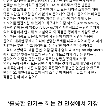
여전히 오디션을 보는 입장이지만, 에이전시에 소속되면서 작품을
선택할 수 있는 기회도 생겼어요. 그래서 배우로서 많은 발전을
이뤘다고 느껴요. 더 이상 절박한 자세로 모든 배역을 소화하기 위해
많은 시간을 소모할 필요가 없기 때문이에요. 갑자기 들어오는 배역을
거절하는 건 어려운 일이지만, 거절할 줄 알아야 자신에게 맞는
커리어를 발전시킬 수 있어요. 최근에는 아담 맥케이(Adam Mckay)
감독의 영화 돈 룩 업(Don’t look up)처럼 사회적으로 논란의 여지가
있는 작품에서 연기해 보고 싶어요. 이 작품을 좋아하는 사람도 있고
싫어하는 사람도 있는데, 이처럼 사람들의 다양한 의견이 마음에
들어요. 애매한 주제가 아니라 분명한 주제를 다루고 있어서 좋고, 제가
지향하는 부분이라고 생각해요. 전 다양한 의견을 받아들이려고
노력하고 있어요. 예를 들면, 아담 감독과 영화 빅 쇼트(The Big Short)
에서 호흡을 맞췄는데 그가 전투적인 태도로 영화 작업을 한다는 걸
알았어요. 아담은 혼란스럽고 독특한 상황을 좋아해서 보통
영화감독이 작품의 모든 장면을 제작하는 것과 다르게 배우를 장면에
늦게 투입시키고 다른 사람들이 즉흥적으로 장면을 연출할 수 있도록
만들어요. 개인적으로 그의 작업 스타일이 마음에 들었고 다시 한번
작품을 같이 하고 싶어요.’
‘훌륭한 연기를 하는 건 인생에서 가장