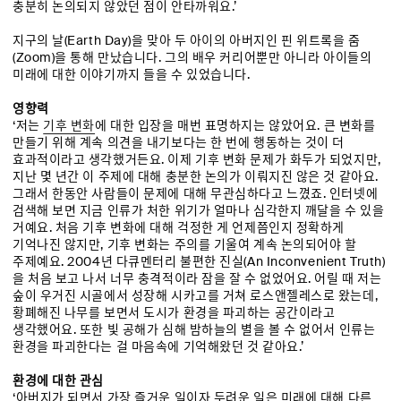
충분히 논의되지 않았던 점이 안타까워요.’
지구의 날(Earth Day)을 맞아 두 아이의 아버지인 핀 위트록을 줌
(Zoom)을 통해 만났습니다. 그의 배우 커리어뿐만 아니라 아이들의
미래에 대한 이야기까지 들을 수 있었습니다.
영향력
‘저는
기후 변화
에 대한 입장을 매번 표명하지는 않았어요. 큰 변화를
만들기 위해 계속 의견을 내기보다는 한 번에 행동하는 것이 더
효과적이라고 생각했거든요. 이제 기후 변화 문제가 화두가 되었지만,
지난 몇 년간 이 주제에 대해 충분한 논의가 이뤄지진 않은 것 같아요.
그래서 한동안 사람들이 문제에 대해 무관심하다고 느꼈죠. 인터넷에
검색해 보면 지금 인류가 처한 위기가 얼마나 심각한지 깨달을 수 있을
거예요. 처음 기후 변화에 대해 걱정한 게 언제쯤인지 정확하게
기억나진 않지만, 기후 변화는 주의를 기울여 계속 논의되어야 할
주제예요. 2004년 다큐멘터리 불편한 진실(An Inconvenient Truth)
을 처음 보고 나서 너무 충격적이라 잠을 잘 수 없었어요. 어릴 때 저는
숲이 우거진 시골에서 성장해 시카고를 거쳐 로스앤젤레스로 왔는데,
황폐해진 나무를 보면서 도시가 환경을 파괴하는 공간이라고
생각했어요. 또한 빛 공해가 심해 밤하늘의 별을 볼 수 없어서 인류는
환경을 파괴한다는 걸 마음속에 기억해왔던 것 같아요.’
환경에 대한 관심
‘아버지가 되면서 가장 즐거운 일이자 두려운 일은 미래에 대해 다른