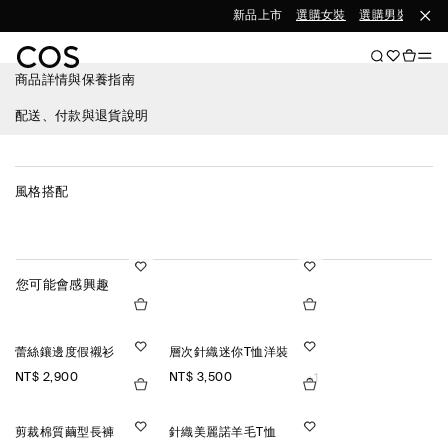
新品上市
選購女裝
選購男裝
商品詳情與保養指南
配送、付款與退貨說明
風格搭配
您可能會感興趣
蕾絲鑲邊度假襯衫
層次針織迷你T恤洋裝
NT$ 2,900
NT$ 3,500
+1
剪裁棉質繭型長褲
針織美麗諾羊毛T恤