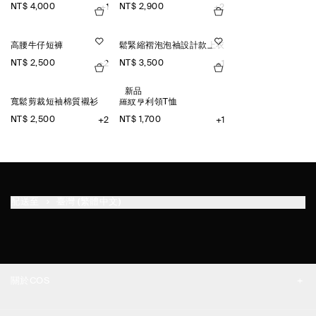
NT$ 4,000
NT$ 2,900
+1
+2
高腰牛仔短褲
鬆緊縮褶泡泡袖設計款上衣
NT$ 2,500
NT$ 3,500
+2
+1
新品
寬鬆剪裁短袖棉質襯衫
羅紋亨利領T恤
NT$ 2,500
NT$ 1,700
+2
+1
配送至
臺灣 (繁體中文)
關於COS
品牌精神