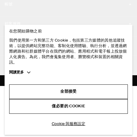
帳號
工作機會
我的帳號
新聞中心
顧客服務
登入 / 註冊
在您開始購物之前
門市資訊
聯絡我們
我們使用第一方和第三方 Cookie，包括第三方媒體的其他追蹤技
法律資訊
術，以提供網站完整功能、客制化使用體驗、執行分析，並透過網
配送說明
際網路和社群媒體平台在我們的網站、應用程式和電子報上投放個
人化廣告。為此，我們會蒐集使用者、瀏覽模式和裝置的相關資
隱私權政策
付款說明
訊。
追蹤COS
條款與細則
Toggle
閱讀更多
退貨及退款說明
more
FACEBOOK
服務條款
cookie
常見問題
information
INSTAGRAM
全部接受
網站COOKIE政策
羊毛混紡直筒褲
商品保養指南
NT$ 5,900
PINTEREST
COOKIE 與服務設定
僅必要的 COOKIE
酒紅色
尺碼指南
TIKTOK
版型指南
加入購物車
Cookie 與服務設定
SPOTIFY
訂閱電子郵件