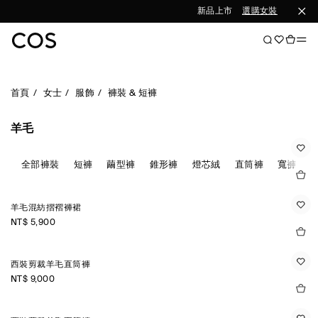
新品上市
選購女裝
選購男裝
首頁
女士
服飾
褲裝 & 短褲
羊毛
全部褲裝
短褲
繭型褲
錐形褲
燈芯絨
直筒褲
寬褲
羊毛混紡摺褶褲裙
NT$ 5,900
西裝剪裁羊毛直筒褲
NT$ 9,000