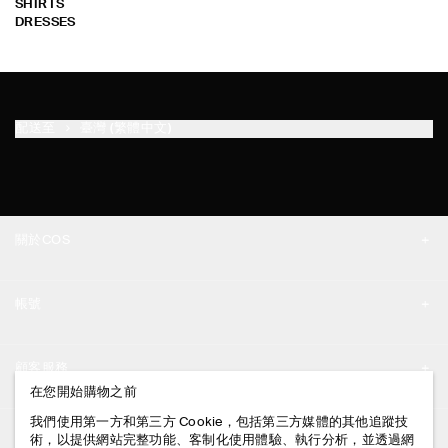
SHIRTS
DRESSES
配送至
臺灣 (繁體中文)
關於COS
品牌精神
帳號
工作機會
我的帳號
新聞中心
顧客服務
登入 / 註冊
在您開始購物之前
門市資訊
聯絡我們
我們使用第一方和第三方 Cookie，包括第三方媒體的其他追蹤技
法律資訊
術，以提供網站完整功能、客制化使用體驗、執行分析，並透過網